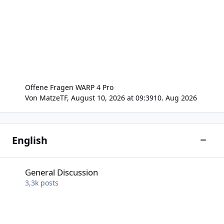
Offene Fragen WARP 4 Pro
Von
MatzeTF
,
August 10, 2026 at 09:39
10. Aug 2026
English
Toggle
General Discussion
General Discussion
3,3k
posts