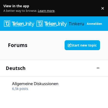
Skip to content
View in the app
×
Di
A better way to browse.
Learn more
.
Tinkerunity
Anmelden
Forums
Start new topic
Deutsch
Toggle
Allgemeine Diskussionen
Allgemeine Diskussionen
6,5k
posts