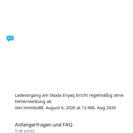
Ladevorgang am Skoda Enyaq bricht regelmäßig ohne
Fehlermeldung ab
Von
limmbo88
,
August 6, 2026 at 12:46
6. Aug 2026
Anfängerfragen und FAQ
Anfängerfragen und FAQ
5,4k
posts