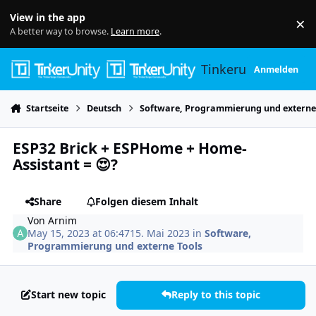
Skip to content
View in the app
×
Di
A better way to browse.
Learn more
.
Tinkerunity
Anmelden
Startseite
Deutsch
Software, Programmierung und externe
ESP32 Brick + ESPHome + Home-
Assistant = 😍?
Share
Folgen diesem Inhalt
Von
Arnim
May 15, 2023 at 06:47
15. Mai 2023
in
Software,
Programmierung und externe Tools
Start new topic
Reply to this topic