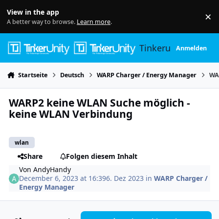
Skip to content
View in the app
×
Di
A better way to browse.
Learn more
.
Tinkerunity
Anmelden
Startseite
Deutsch
WARP Charger / Energy Manager
WA
WARP2 keine WLAN Suche möglich -
keine WLAN Verbindung
wlan
Share
Folgen diesem Inhalt
Von
AndyHandy
December 6, 2023 at 16:39
6. Dez 2023
in
WARP Charger /
Energy Manager