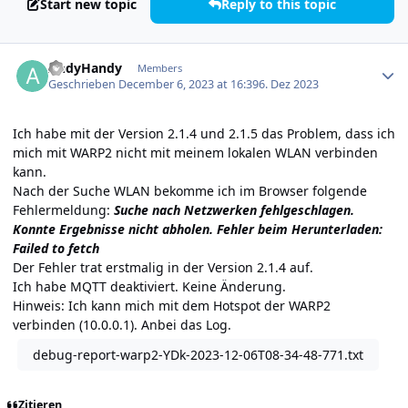
Start new topic
Reply to this topic
Author stats
AndyHandy
Members
Geschrieben
December 6, 2023 at 16:39
6. Dez 2023
Ich habe mit der Version 2.1.4 und 2.1.5 das Problem, dass ich
mich mit WARP2 nicht mit meinem lokalen WLAN verbinden
kann.
Nach der Suche WLAN bekomme ich im Browser folgende
Fehlermeldung:
Suche nach Netzwerken fehlgeschlagen.
Konnte Ergebnisse nicht abholen. Fehler beim Herunterladen:
Failed to fetch
Der Fehler trat erstmalig in der Version 2.1.4 auf.
Ich habe MQTT deaktiviert. Keine Änderung.
Hinweis: Ich kann mich mit dem Hotspot der WARP2
verbinden (10.0.0.1). Anbei das Log.
debug-report-warp2-YDk-2023-12-06T08-34-48-771.txt
Zitieren