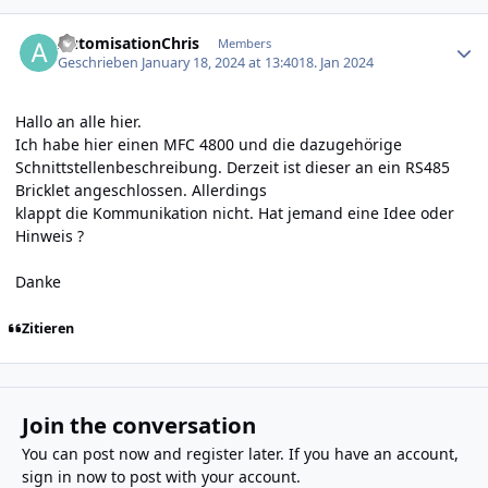
Author stats
AutomisationChris
Members
Geschrieben
January 18, 2024 at 13:40
18. Jan 2024
Hallo an alle hier.
Ich habe hier einen MFC 4800 und die dazugehörige
Schnittstellenbeschreibung. Derzeit ist dieser an ein RS485
Bricklet angeschlossen. Allerdings
klappt die Kommunikation nicht. Hat jemand eine Idee oder
Hinweis ?
Danke
Zitieren
Join the conversation
You can post now and register later. If you have an account,
sign in now
to post with your account.