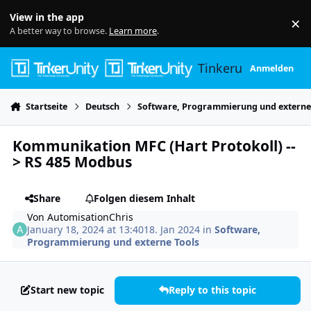
Skip to content
View in the app
×
Di
A better way to browse.
Learn more
.
Tinkerunity
Anmelden
Startseite
Deutsch
Software, Programmierung und externe
Kommunikation MFC (Hart Protokoll) --
> RS 485 Modbus
Share
Folgen diesem Inhalt
Von
AutomisationChris
January 18, 2024 at 13:40
18. Jan 2024
in
Software,
Programmierung und externe Tools
Start new topic
Reply to this topic