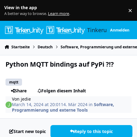
Skip to content
View in the app
×
Di
A better way to browse.
Learn more
.
Tinkerunity
Anmelden
Startseite
Deutsch
Software, Programmierung und externe
Python MQTT bindings auf PyPi ?!?
mqtt
Share
Folgen diesem Inhalt
Von
jedie
March 14, 2024 at 20:01
14. Mär 2024
in
Software,
Programmierung und externe Tools
Start new topic
Reply to this topic