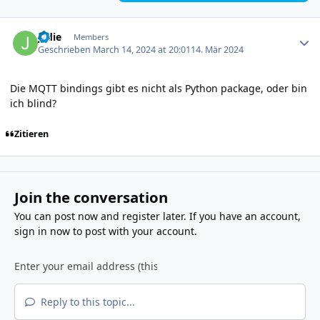
Author stats
jedie
Members
Geschrieben
March 14, 2024 at 20:01
14. Mär 2024
Die MQTT bindings gibt es nicht als Python package, oder bin
ich blind?
Zitieren
Join the conversation
You can post now and register later. If you have an account,
sign in now
to post with your account.
Reply to this topic...