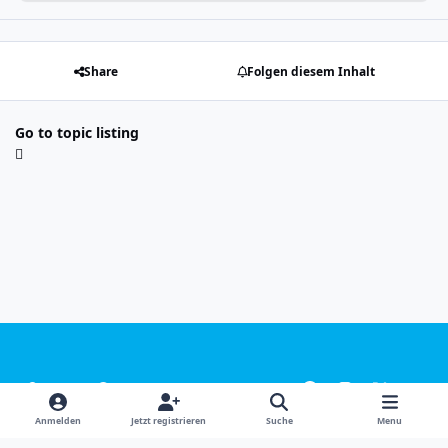
Share
Folgen diesem Inhalt
Go to topic listing
Light Mode
Dark Mode
System Preference
f
i
x
y
a
n
o
Sprachen
Design
Datenschutzerklärung
Kontakt
Anmelden
Jetzt registrieren
Suche
Menu
c
s
u