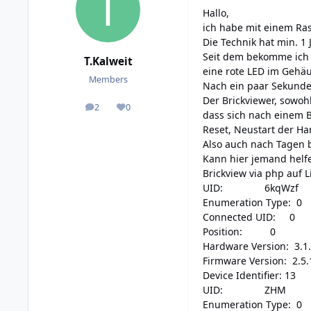
Hallo,
ich habe mit einem Ras
Die Technik hat min. 1
Seit dem bekomme ich v
T.Kalweit
eine rote LED im Gehä
Members
Nach ein paar Sekunde
Der Brickviewer, sowoh
2
0
posts
Reputation
dass sich nach einem B
Reset, Neustart der H
Also auch nach Tagen b
Kann hier jemand helf
Brickview via php auf L
UID: 6kqWzf
Enumeration Type: 0
Connected UID: 0
Position: 0
Hardware Version: 3.1
Firmware Version: 2.5.
Device Identifier: 13
UID: ZHM
Enumeration Type: 0