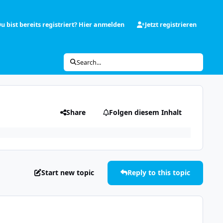
u bist bereits registriert? Hier anmelden
Jetzt registrieren
Search...
Share
Folgen diesem Inhalt
Start new topic
Reply to this topic