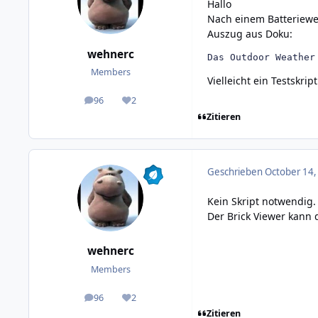
Hallo
Nach einem Batteriewec
Auszug aus Doku:
wehnerc
Das Outdoor Weather
Members
Vielleicht ein Testskr
96
2
posts
Reputation
Zitieren
Geschrieben
October 14,
Kein Skript notwendig.
Der Brick Viewer kann
wehnerc
Members
96
2
posts
Reputation
Zitieren