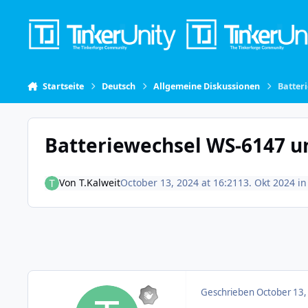
Skip to content
Startseite
Deutsch
Allgemeine Diskussionen
Batter
Batteriewechsel WS-6147 u
Von
T.Kalweit
October 13, 2024 at 16:21
13. Okt 2024
i
Geschrieben
October 13,