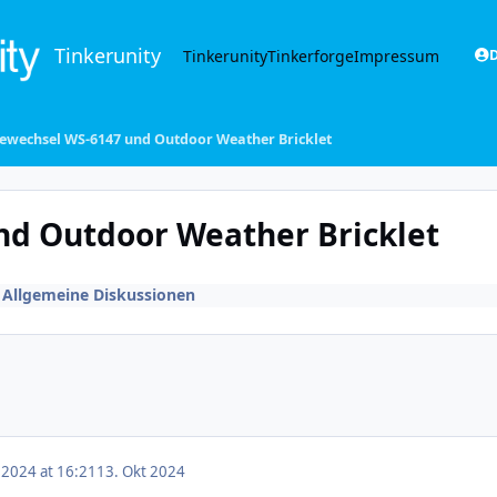
Tinkerunity
Tinkerunity
Tinkerforge
Impressum
D
iewechsel WS-6147 und Outdoor Weather Bricklet
nd Outdoor Weather Bricklet
n
Allgemeine Diskussionen
 2024 at 16:21
13. Okt 2024