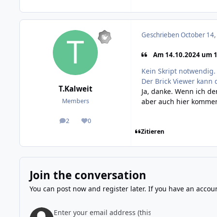
Geschrieben
October 14,
Am 14.10.2024 um 1
Kein Skript notwendig.
Der Brick Viewer kann
T.Kalweit
Ja, danke. Wenn ich de
aber auch hier kommen
Members
2
0
posts
Reputation
Zitieren
Join the conversation
You can post now and register later. If you have an accou