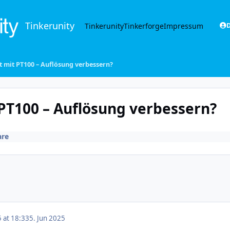
Tinkerunity
Tinkerunity
Tinkerforge
Impressum
D
et mit PT100 – Auflösung verbessern?
 PT100 – Auflösung verbessern?
re
5 at 18:33
5. Jun 2025