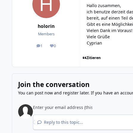
Hallo zusammen,
ich benutze derzeit das
bereit, auf einen Teil
Gibt es eine Möglichkei
holorin
Vielen Dank im Voraus!
Members
Viele Grüße
Cyprian
1
0
posts
Reputation
Zitieren
Join the conversation
You can post now and register later. If you have an accou
Reply to this topic...