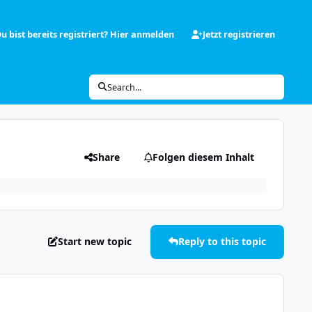
u bist bereits registriert? Hier anmelden
Jetzt registrieren
Search...
Share
Folgen diesem Inhalt
Start new topic
Reply to this topic