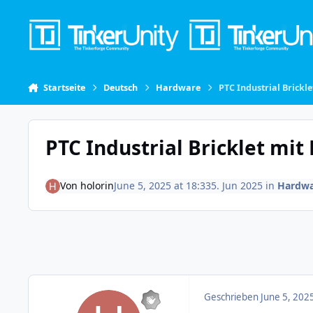
Skip to content
Startseite
Deutsch
Hardware
PTC Industrial Brickl
PTC Industrial Bricklet mit
Von
holorin
June 5, 2025 at 18:33
5. Jun 2025
in
Hardwa
Geschrieben
June 5, 202