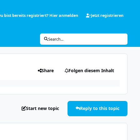
u bist bereits registriert? Hier anmelden
Jetzt registrieren
Search...
Share
Folgen diesem Inhalt
Start new topic
Reply to this topic