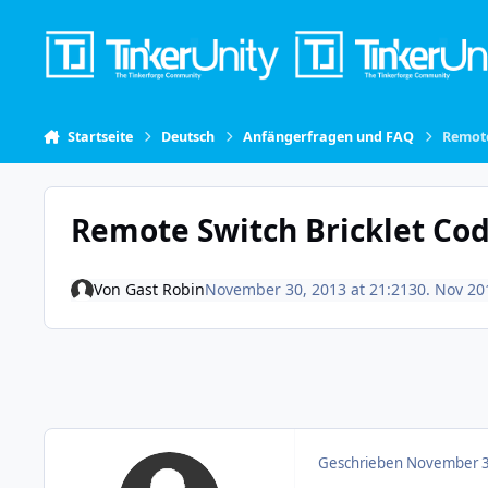
Skip to content
Startseite
Deutsch
Anfängerfragen und FAQ
Remote
Remote Switch Bricklet Co
Von
Gast Robin
November 30, 2013 at 21:21
30. Nov 20
Geschrieben
November 3