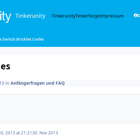
Tinkerunity
Tinkerunity
Tinkerforge
Impressum
D
 Switch Bricklet Codes
des
13
in
Anfängerfragen und FAQ
0, 2013 at 21:21
30. Nov 2013