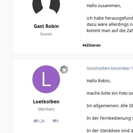
Hallo zusammen,
ich habe herausgefund
dazu wäre allerdings n
Gast Robin
kommt man auf die Zah
Guests
Zitieren
Geschrieben
December 1,
Hallo Robin,
mache bitte ein Foto v
Loetkolben
Im allgemeinen: Alle D
Members
In der Fernbedienung si
1,2k
0
posts
Reputation
In der Steckdose sind d