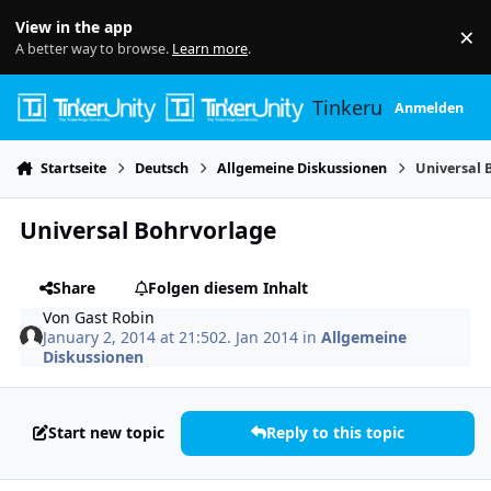
Skip to content
View in the app
×
Di
A better way to browse.
Learn more
.
Tinkerunity
Anmelden
Startseite
Deutsch
Allgemeine Diskussionen
Universal 
Universal Bohrvorlage
Share
Folgen diesem Inhalt
Von
Gast Robin
January 2, 2014 at 21:50
2. Jan 2014
in
Allgemeine
Diskussionen
Start new topic
Reply to this topic