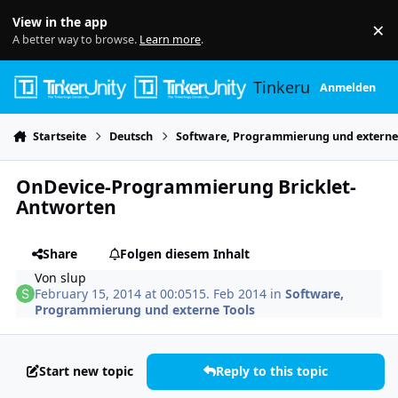
Skip to content
View in the app
×
Di
A better way to browse.
Learn more
.
Tinkerunity
Anmelden
Startseite
Deutsch
Software, Programmierung und externe
OnDevice-Programmierung Bricklet-
Antworten
Share
Folgen diesem Inhalt
Von
slup
February 15, 2014 at 00:05
15. Feb 2014
in
Software,
Programmierung und externe Tools
Start new topic
Reply to this topic