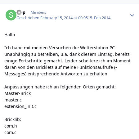
Author stats
slup
Members
Geschrieben
February 15, 2014 at 00:05
15. Feb 2014
Hallo
Ich habe mit meinen Versuchen die Wetterstation PC-
unabhängig zu betreiben, u.a. dank
diesem Eintrag
, bereits
einige Fortschritte gemacht. Leider scheitere ich im Moment
daran von den Bricklets auf meine Funktionsaufrufe (-
Messages) entsprechende Antworten zu erhalten.
Anpassungen habe ich an folgenden Orten gemacht:
Master-Brick
master.c
extension_init.c
Bricklib:
com.h
com.c