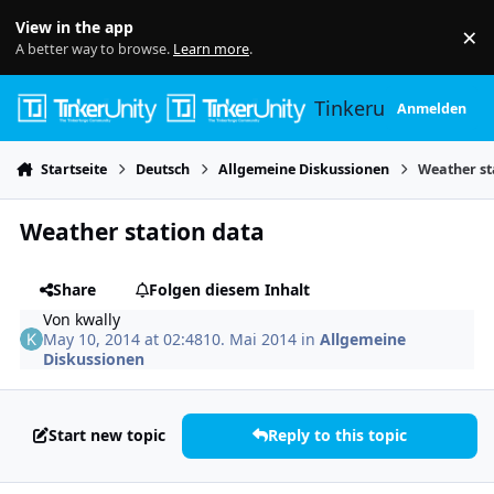
Skip to content
View in the app
×
Di
A better way to browse.
Learn more
.
Tinkerunity
Anmelden
Startseite
Deutsch
Allgemeine Diskussionen
Weather st
Weather station data
Share
Folgen diesem Inhalt
Von
kwally
May 10, 2014 at 02:48
10. Mai 2014
in
Allgemeine
Diskussionen
Start new topic
Reply to this topic
Author stats