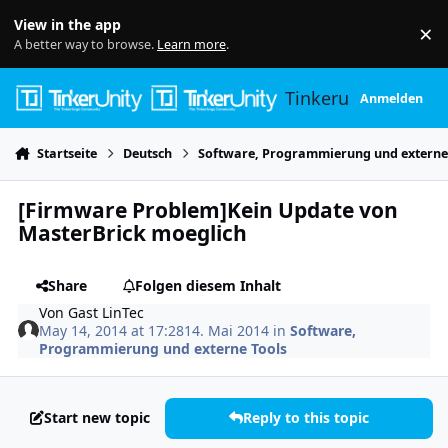
Skip to content
View in the app
×
Di
A better way to browse.
Learn more
.
Tinkerunity
Anmelden
Startseite
Deutsch
Software, Programmierung und externe
[Firmware Problem]Kein Update von
MasterBrick moeglich
Share
Folgen diesem Inhalt
Von
Gast LinTec
May 14, 2014 at 17:28
14. Mai 2014
in
Software,
Programmierung und externe Tools
Start new topic
Reply to this topic