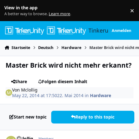
Skip to content
View in the app
×
Di
A better way to browse.
Learn more
.
Tinkerunity
Anmelden
Startseite
Deutsch
Hardware
Master Brick wird nicht 
Master Brick wird nicht mehr erkannt?
Share
Folgen diesem Inhalt
Von
Mclollig
May 22, 2014 at 17:50
22. Mai 2014
in
Hardware
Start new topic
Reply to this topic
Author stats
Mclollig
Members