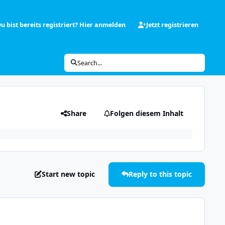
u bist bereits registriert? Hier anmelden
Jetzt registrieren
Search...
Share
Folgen diesem Inhalt
Start new topic
Reply to this topic