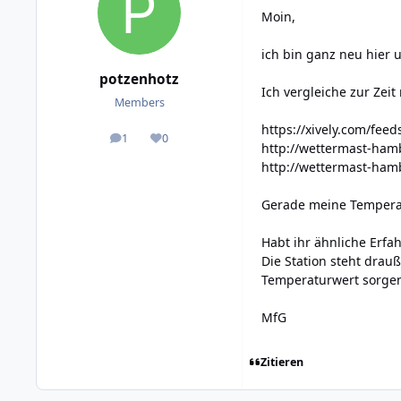
Moin,
ich bin ganz neu hier u
potzenhotz
Ich vergleiche zur Zei
Members
https://xively.com/fee
1
0
posts
Reputation
http://wettermast-ham
http://wettermast-ham
Gerade meine Temperat
Habt ihr ähnliche Erf
Die Station steht drau
Temperaturwert sorge
MfG
Zitieren