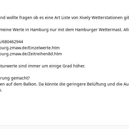
nd wollte fragen ob es eine Art Liste von Xively Wetterstationen gib
t meine Werte in Hamburg nur mit dem Hamburger Wettermast. Alle
ds/680462944
burg.zmaw.de/Einzelwerte.htm
burg.zmaw.de/Zeitreihen8d.htm
urwerte sind immer um einige Grad höher.
ahrung gemacht?
ßen auf dem Balkon. Da könnte die geringere Belüftung und die A
n.