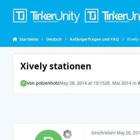
Skip to content
Startseite
Deutsch
Anfängerfragen und FAQ
Xively
Xively stationen
Von
potzenhotz
May 28, 2014 at 10:15
28. Mai 2014
in
Geschrieben
May 28, 201