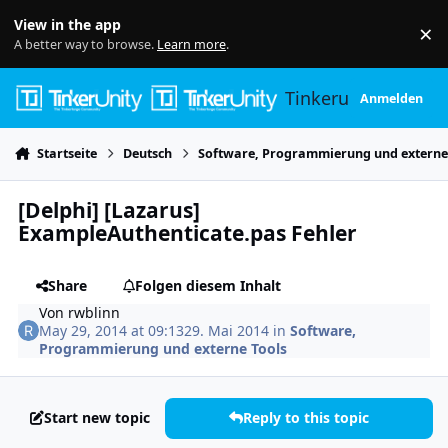
Skip to content
View in the app
×
Di
A better way to browse.
Learn more
.
Tinkerunity
Anmelden
Startseite
Deutsch
Software, Programmierung und externe
[Delphi] [Lazarus]
ExampleAuthenticate.pas Fehler
Share
Folgen diesem Inhalt
Von
rwblinn
May 29, 2014 at 09:13
29. Mai 2014
in
Software,
Programmierung und externe Tools
Start new topic
Reply to this topic