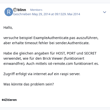
Author stats
rwblinn
Members
Geschrieben
May 29, 2014 at 09:13
29. Mai 2014
Hallo,
versuche beispiel ExampleAuthenticate.pas auszuführen,
aber erhalte timeout fehler bei sender.Authenticate.
Habe die gleichen angaben für HOST, PORT und SECRET
verwendet, wie für den Brick Viewer (funktioniert
einwandfrei). Auch mittels iot-remote.com funktioniert es.
Zugriff erfolgt via internet auf ein raspi server.
Was könnte das problem sein?
Zitieren