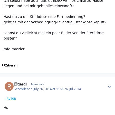
Ich selbst habe auch das kit ELRO AB440S 2 mal zu Hause
liegen und bei mir geht alles einwandfrei
Hast du zu der Steckdose eine Fernbedienung?
geht es mit der Vorbedingung?(eventuell steckdose kaputt)
kannst du vielleicht mal ein paar Bilder von der Steckdose
posten?
mfg masder
Zitieren
Author stats
rogergl
Members
Geschrieben
July 26, 2014 at 11:20
26. Jul 2014
AUTOR
Hi,