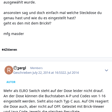
ausgewählt wurde.
ansonsten sag und doch einfach mal welche Steckdose du
genau hast und wie du es eingestellt hast?
geht es den mit dem BrickV?
mfg masder
Zitieren
Author stats
rogergl
Members
Geschrieben
July 22, 2014 at 16:53
22. Jul 2014
AUTOR
Mehr als ELRO Switch steht auf der Dose leider nicht drauf.
An der Dose können die Buchstaben A-P und Codes von 1-16
eingestellt werden. Sieht also nach Typ C aus. Auf ON reagiert
die Dose auch, aber nicht auf OFF. Getestet mit Brick-Viewer
und Java Code. Jeweils die gleichen Resultate.