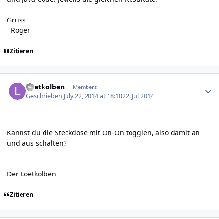
Gruss
Roger
Zitieren
Author stats
Loetkolben
Members
Geschrieben
July 22, 2014 at 18:10
22. Jul 2014
Kannst du die Steckdose mit On-On togglen, also damit an
und aus schalten?
Der Loetkolben
Zitieren