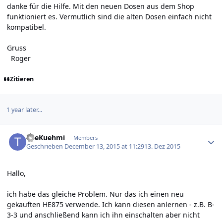
danke für die Hilfe. Mit den neuen Dosen aus dem Shop
funktioniert es. Vermutlich sind die alten Dosen einfach nicht
kompatibel.
Gruss
Roger
Zitieren
1 year later...
Author stats
TheKuehmi
Members
Geschrieben
December 13, 2015 at 11:29
13. Dez 2015
Hallo,
ich habe das gleiche Problem. Nur das ich einen neu
gekauften HE875 verwende. Ich kann diesen anlernen - z.B. B-
3-3 und anschließend kann ich ihn einschalten aber nicht