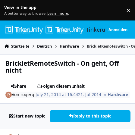
Skip to content
View in the app
×
Di
A better way to browse.
Learn more
.
Tinkerunity
Anmelden
Startseite
Deutsch
Hardware
BrickletRemoteSwitch - On
BrickletRemoteSwitch - On geht, Off
nicht
Share
Folgen diesem Inhalt
Von
rogergl
July 21, 2014 at 16:44
21. Jul 2014
in
Hardware
Start new topic
Reply to this topic
Author stats