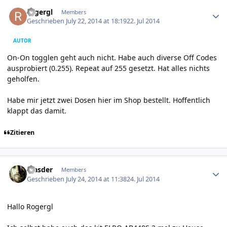
Author stats
rogergl
Members
Geschrieben
July 22, 2014 at 18:19
22. Jul 2014
AUTOR
On-On togglen geht auch nicht. Habe auch diverse Off Codes
ausprobiert (0.255). Repeat auf 255 gesetzt. Hat alles nichts
geholfen.
Habe mir jetzt zwei Dosen hier im Shop bestellt. Hoffentlich
klappt das damit.
Zitieren
Author stats
Masder
Members
Geschrieben
July 24, 2014 at 11:38
24. Jul 2014
Hallo Rogergl