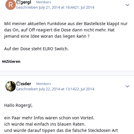
rogergl
Members
Geschrieben
July 21, 2014 at 16:44
21. Jul 2014
Mit meiner aktuellen Funkdose aus der Bastelkiste klappt nur
das On, auf Off reagiert die Dose dann nicht mehr. Hat
jemand eine Idee woran das liegen kann ?
Auf der Dose steht ELRO Switch.
Zitieren
Author stats
Masder
Members
Geschrieben
July 22, 2014 at 13:14
22. Jul 2014
Hallo Rogergl,
ein Paar mehr Infos wären schon von Vorteil.
ich würde mal einfach ins blauen Raten.
und würde darauf tippen das die falsche Steckdosen Art