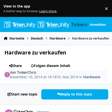
Skip to content
View in the app
×
Di
A better way to browse.
Learn more
.
Tinkerunity
Anmelden
Startseite
Deutsch
Hardware
Hardware zu verkaufen
Hardware zu verkaufen
Share
Folgen diesem Inhalt
Von
TinkerChris
November 10, 2014 at 19:18
10. Nov 2014
in
Hardware
Start new topic
Reply to this topic
Author stats
TinkerChris
Members