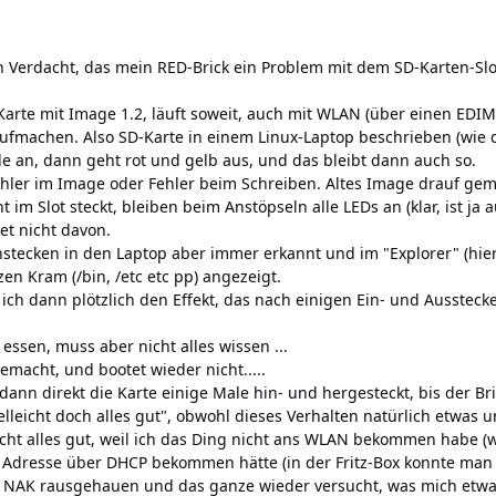
 Verdacht, das mein RED-Brick ein Problem mit dem SD-Karten-Slo
-Karte mit Image 1.2, läuft soweit, auch mit WLAN (über einen E
aufmachen. Also SD-Karte in einem Linux-Laptop beschrieben (wie d
le an, dann geht rot und gelb aus, und das bleibt dann auch so.
ehler im Image oder Fehler beim Schreiben. Altes Image drauf gem
 im Slot steckt, bleiben beim Anstöpseln alle LEDs an (klar, ist ja 
et nicht davon.
nstecken in den Laptop aber immer erkannt und im "Explorer" (hier
en Kram (/bin, /etc etc pp) angezeigt.
 ich dann plötzlich den Effekt, das nach einigen Ein- und Ausstecke
essen, muss aber nicht alles wissen ...
emacht, und bootet wieder nicht.....
ann direkt die Karte einige Male hin- und hergesteckt, bis der Bri
lleicht doch alles gut", obwohl dieses Verhalten natürlich etwas unst
ht alles gut, weil ich das Ding nicht ans WLAN bekommen habe (was
e Adresse über DHCP bekommen hätte (in der Fritz-Box konnte ma
n NAK rausgehauen und das ganze wieder versucht, was mich etwas 