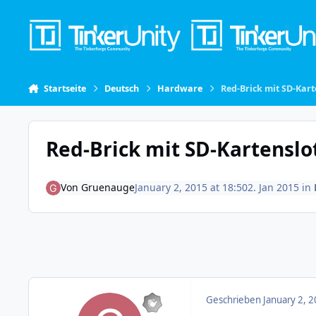
Skip to content
Startseite
Deutsch
Hardware
Red-Brick mit SD-Kar
Red-Brick mit SD-Kartensl
Von
Gruenauge
January 2, 2015 at 18:50
2. Jan 2015
in
Geschrieben
January 2, 2