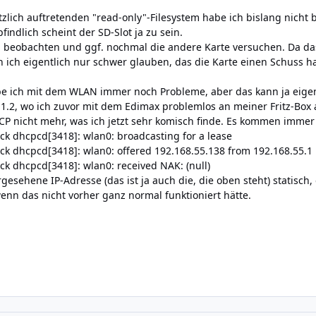
tzlich auftretenden "read-only"-Filesystem habe ich bislang nicht
indlich scheint der SD-Slot ja zu sein.
h beobachten und ggf. nochmal die andere Karte versuchen. Da da
n ich eigentlich nur schwer glauben, das die Karte einen Schuss 
e ich mit dem WLAN immer noch Probleme, aber das kann ja eigentli
.2, wo ich zuvor mit dem Edimax problemlos an meiner Fritz-Box 
P nicht mehr, was ich jetzt sehr komisch finde. Es kommen immer
ick dhcpcd[3418]: wlan0: broadcasting for a lease
ick dhcpcd[3418]: wlan0: offered 192.168.55.138 from 192.168.55.1
ck dhcpcd[3418]: wlan0: received NAK: (null)
rgesehene IP-Adresse (das ist ja auch die, die oben steht) statisc
nn das nicht vorher ganz normal funktioniert hätte.