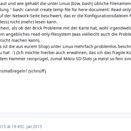
aut und wie gehabt die unter Linux (bzw. bash) übliche Filename
dung "-bash: cannot create temp file for here-document: Read-only 
uf der Network-Seite beschwert, das er die Konfigurationsdateien f
ess) nicht (mehr) lesen kann.
hein, als ob der Brick Probleme mit der Karte hat, wohl irgendw
ein angebliches read-only-filesystem (was vielleicht auch die Probl
 nicht machen kann).
as ist die aus eurem Shop) unter Linux mehrfach problemlos beschr
au hat :'( (Ich möchte hierbei auch erwähnen, das ich das fragile 
 dem Hammer reinprügel, zumal Mikro-SD-Slots ja meist so fein sin
nsmaßregeln? (schnüff)
015 at 19:49
2. Jan 2015