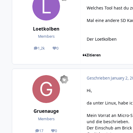
Welches Tool hast du 
Mal eine andere SD Kar
Loetkolben
Members
Der Loetkolben
1,2k
0
posts
Reputation
Zitieren
Geschrieben
January 2, 2
Hi,
da unter Linux, habe i
Gruenauge
Mein Vorrat an Micro-S
Members
und die beschrieben.
Der Einschub am Brick 
17
0
posts
Reputation