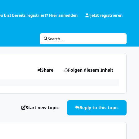
u bist bereits registriert? Hier anmelden
Jetzt registrieren
Search...
Share
Folgen diesem Inhalt
Start new topic
Reply to this topic