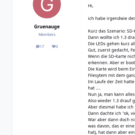
Hi,
ich habe irgendwie den
Gruenauge
Kurz das Szenario: SD
Members
Dann wollte ich 1.3 dr
Die LEDs gehen kurz al
17
0
posts
Reputation
Gut, zuerst gedacht, F
Wenn die SD-Karte nicht
erkennen. Aber er boot
Die Karte wird beim Ei
Filesytem mit dem ganz
Im Laufe der Zeit hatte
hat ....
Nun ja, man kann alles 
Also wieder 1.3 drauf g
Aber diesmal habe ich d
Dann dachte ich "ok, vie
War aber dann doch nic
was davon, das er ein
hat), hat dann aber ei