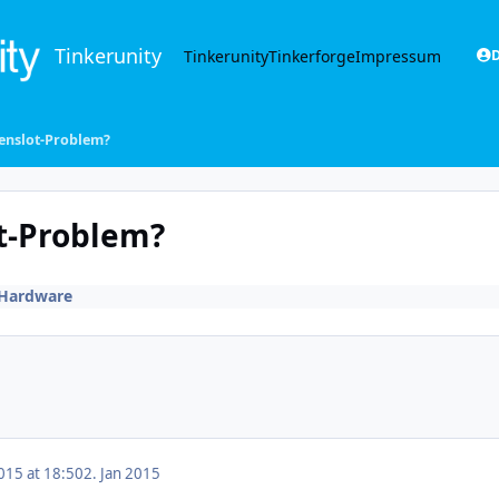
Tinkerunity
Tinkerunity
Tinkerforge
Impressum
D
tenslot-Problem?
ot-Problem?
Hardware
015 at 18:50
2. Jan 2015