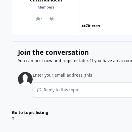
Members
7
0
posts
Reputation
Zitieren
Join the conversation
You can post now and register later. If you have an accou
Reply to this topic...
Go to topic listing