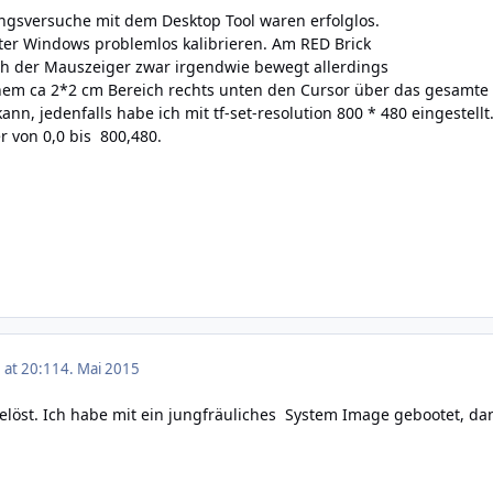
ngsversuche mit dem Desktop Tool waren erfolglos.
nter Windows problemlos kalibrieren. Am RED Brick
ich der Mauszeiger zwar irgendwie bewegt allerdings
inem ca 2*2 cm Bereich rechts unten den Cursor über das gesamte 
kann, jedenfalls habe ich mit tf-set-resolution 800 * 480 eingestell
 von 0,0 bis 800,480.
 at 20:11
4. Mai 2015
elöst. Ich habe mit ein jungfräuliches System Image gebootet, dan