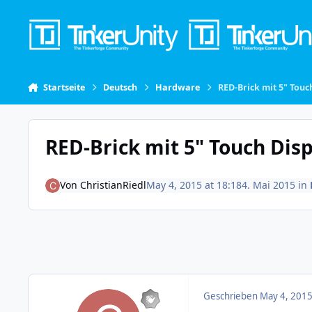
Skip to content
Startseite
Deutsch
Hardware
RED-Brick mit 5" Touch
RED-Brick mit 5" Touch Disp
Von
ChristianRiedl
May 4, 2015 at 18:18
4. Mai 2015
in
Geschrieben
May 4, 2015