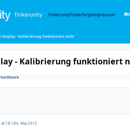
Tinkerunity
Tinkerunity
Tinkerforge
Impressum
D
 Display - Kalibrierung funktioniert nicht
lay - Kalibrierung funktioniert n
Hardware
 at 18:18
4. Mai 2015