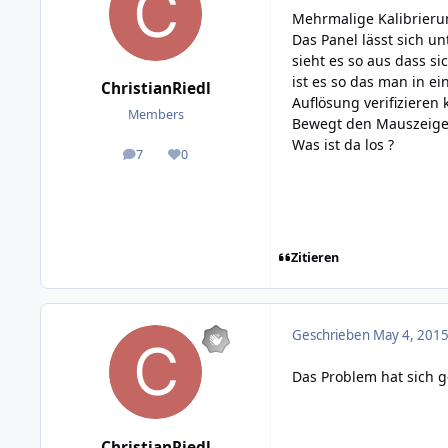
Mehrmalige Kalibrieru
Das Panel lässt sich u
sieht es so aus dass s
ist es so das man in e
ChristianRiedl
Auflösung verifizieren 
Members
Bewegt den Mauszeiger
Was ist da los ?
7
0
posts
Reputation
Zitieren
Geschrieben
May 4, 2015
Das Problem hat sich g
ChristianRiedl