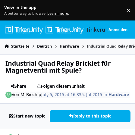
Skip to content
View in the app
×
Di
A better way to browse.
Learn more
.
Tinkerunity
Anmelden
Startseite
Deutsch
Hardware
Industrial Quad Relay Bri
Industrial Quad Relay Bricklet für
Magnetventil mit Spule?
Share
Folgen diesem Inhalt
Von
MrBiochip
July 5, 2015 at 16:33
5. Jul 2015
in
Hardware
Start new topic
Reply to this topic
Author stats