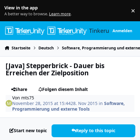
Skip to content
View in the app
×
Di
A better way to browse.
Learn more
.
Tinkerunity
Anmelden
Startseite
Deutsch
Software, Programmierung und externe
[Java] Stepperbrick - Dauer bis
Erreichen der Zielposition
Share
Folgen diesem Inhalt
Von
mts75
November 28, 2015 at 15:44
28. Nov 2015
in
Software,
Programmierung und externe Tools
Start new topic
Reply to this topic