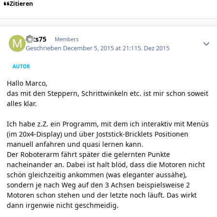
Zitieren
Author stats
mts75
Members
Geschrieben
December 5, 2015 at 21:11
5. Dez 2015
AUTOR
Hallo Marco,
das mit den Steppern, Schrittwinkeln etc. ist mir schon soweit
alles klar.
Ich habe z.Z. ein Programm, mit dem ich interaktiv mit Menüs
(im 20x4-Display) und über Joststick-Bricklets Positionen
manuell anfahren und quasi lernen kann.
Der Roboterarm fährt später die gelernten Punkte
nacheinander an. Dabei ist halt blöd, dass die Motoren nicht
schön gleichzeitig ankommen (was eleganter aussähe),
sondern je nach Weg auf den 3 Achsen beispielsweise 2
Motoren schon stehen und der letzte noch läuft. Das wirkt
dann irgenwie nicht geschmeidig.