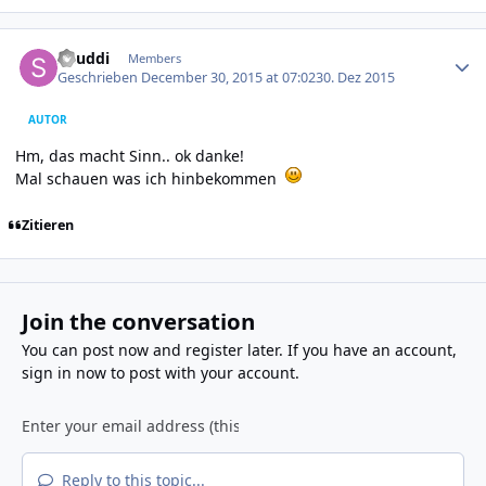
Author stats
Shuddi
Members
Geschrieben
December 30, 2015 at 07:02
30. Dez 2015
AUTOR
Hm, das macht Sinn.. ok danke!
Mal schauen was ich hinbekommen
Zitieren
Join the conversation
You can post now and register later. If you have an account,
sign in now
to post with your account.
Reply to this topic...