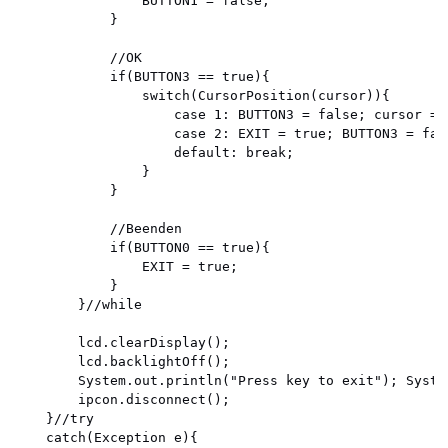
				BUTTON1 = false;	

			}

			//OK 

			if(BUTTON3 == true){

				switch(CursorPosition(cursor)){

					case 1: BUTTON3 = false; cursor = 1; RunPennyBank(lcd); break;

					case 2: EXIT = true; BUTTON3 = false; break;

					default: break;

				}

			}

			//Beenden

			if(BUTTON0 == true){

				EXIT = true;

			}			

		}//while

		lcd.clearDisplay();

		lcd.backlightOff();

		System.out.println("Press key to exit"); System.in.read();		

		ipcon.disconnect();

	}//try

	catch(Exception e){
