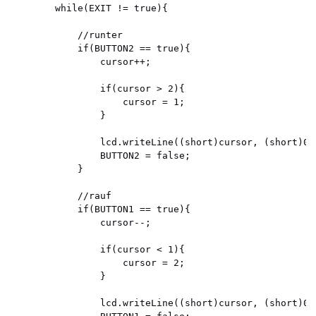
		while(EXIT != true){

			//runter

			if(BUTTON2 == true){

				cursor++;

				if(cursor > 2){

					cursor = 1;

				}

				lcd.writeLine((short)cursor, (short)0, "");

				BUTTON2 = false;

			}

			//rauf

			if(BUTTON1 == true){

				cursor--;

				if(cursor < 1){

					cursor = 2;

				}

				lcd.writeLine((short)cursor, (short)0, "");
