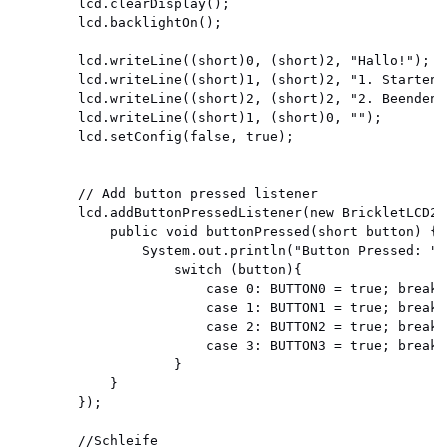
		lcd.clearDisplay();

		lcd.backlightOn();

		lcd.writeLine((short)0, (short)2, "Hallo!");

		lcd.writeLine((short)1, (short)2, "1. Starten");

		lcd.writeLine((short)2, (short)2, "2. Beenden");

		lcd.writeLine((short)1, (short)0, "");

		lcd.setConfig(false, true);

		// Add button pressed listener

		lcd.addButtonPressedListener(new BrickletLCD20x4.ButtonPressedListener() {

			public void buttonPressed(short button) {

				System.out.println("Button Pressed: " + button);

					switch (button){

						case 0: BUTTON0 = true; break;

						case 1: BUTTON1 = true; break;

						case 2: BUTTON2 = true; break;

						case 3: BUTTON3 = true; break;

					}

			}

		});

		//Schleife
