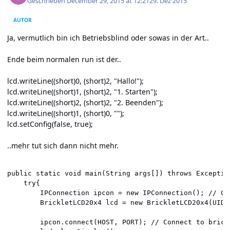
Geschrieben
December 29, 2015 at 12:21
29. Dez 2015
AUTOR
Ja, vermutlich bin ich Betriebsblind oder sowas in der Art..
Ende beim normalen run ist der..
lcd.writeLine((short)0, (short)2, "Hallo!");
lcd.writeLine((short)1, (short)2, "1. Starten");
lcd.writeLine((short)2, (short)2, "2. Beenden");
lcd.writeLine((short)1, (short)0, "");
lcd.setConfig(false, true);
..mehr tut sich dann nicht mehr.
public static void main(String args[]) throws Exception
	try{

		IPConnection ipcon = new IPConnection(); // Create IP connection

		BrickletLCD20x4 lcd = new BrickletLCD20x4(UID, ipcon); // Create device object

		ipcon.connect(HOST, PORT); // Connect to bricked
