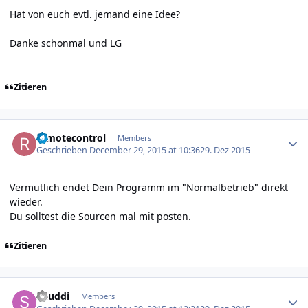
Hat von euch evtl. jemand eine Idee?
Danke schonmal und LG
Zitieren
Author stats
remotecontrol
Members
Geschrieben
December 29, 2015 at 10:36
29. Dez 2015
Vermutlich endet Dein Programm im "Normalbetrieb" direkt
wieder.
Du solltest die Sourcen mal mit posten.
Zitieren
Author stats
Shuddi
Members