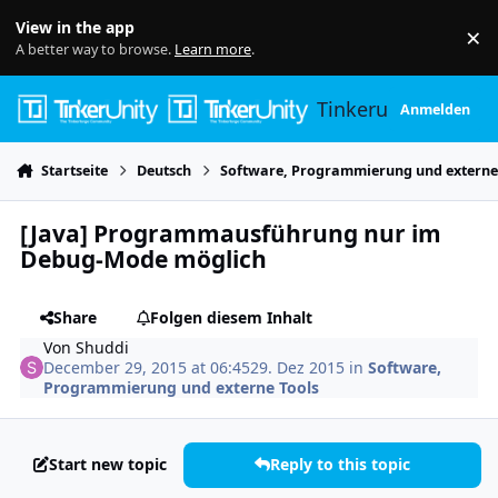
Skip to content
View in the app
×
Di
A better way to browse.
Learn more
.
Tinkerunity
Anmelden
Startseite
Deutsch
Software, Programmierung und externe
[Java] Programmausführung nur im
Debug-Mode möglich
Share
Folgen diesem Inhalt
Von
Shuddi
December 29, 2015 at 06:45
29. Dez 2015
in
Software,
Programmierung und externe Tools
Start new topic
Reply to this topic