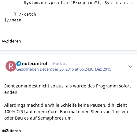
		System.out.println("Exception"); System.in.read();		

	} //catch	

Zitieren
Author stats
remotecontrol
Members
Geschrieben
December 30, 2015 at 06:24
30. Dez 2015
Sieht zumindest nicht so aus, als würde das Programm sofort
enden.
Allerdings macht die while Schleife keine Pausen, d.h. zieht
100% CPU auf einem Core. Bau mal einen Sleep von 1ms ein
oder Bau es auf Semaphores um.
Zitieren