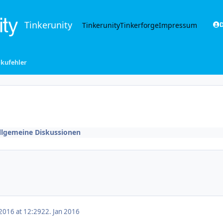
Tinkerunity
Tinkerunity
Tinkerforge
Impressum
D
kufehler
llgemeine Diskussionen
 2016 at 12:29
22. Jan 2016