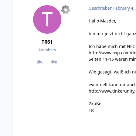
Geschrieben
February 4,
Hallo Masder,
bin mir jetzt nicht ga
TR61
Ich habe mich mit NFC
Members
http://www.nxp.com/d
Seiten 11-15 waren mir
6
0
posts
Reputation
Wie gesagt, weiß ich nic
eventuell kann dir auc
http://www.tinkerunity
Grüße
TR