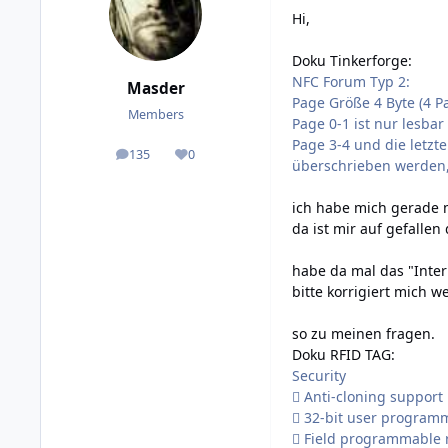
Hi,
Doku Tinkerforge:
NFC Forum Typ 2:
Masder
Page Größe 4 Byte (4 
Members
Page 0-1 ist nur lesbar
Page 3-4 und die letzt
135
0
posts
Reputation
überschrieben werden
ich habe mich gerade m
da ist mir auf gefallen
habe da mal das "Inter
bitte korrigiert mich w
so zu meinen fragen.
Doku RFID TAG:
Security
 Anti-cloning support
 32-bit user program
 Field programmable re