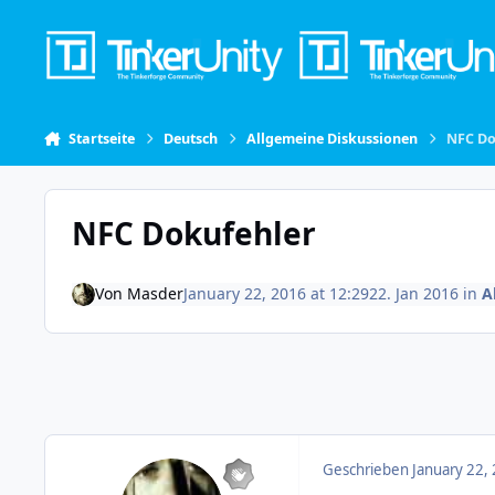
Skip to content
Startseite
Deutsch
Allgemeine Diskussionen
NFC Do
NFC Dokufehler
Von
Masder
January 22, 2016 at 12:29
22. Jan 2016
in
A
Geschrieben
January 22,