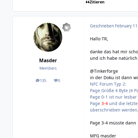
Zitieren
Geschrieben
February 11
Hallo TR,
danke das hat mir scho
und ich habe natürlich
Masder
Members
@Tinkerforge
in der Doku ist dann wir
135
0
posts
Reputation
NFC Forum Typ 2:
Page Größe 4 Byte (4 
Page 0-1 ist nur lesbar
Page
3-4
und die letzt
überschrieben werden
Page 3-4 müsste dann 
MFG masder