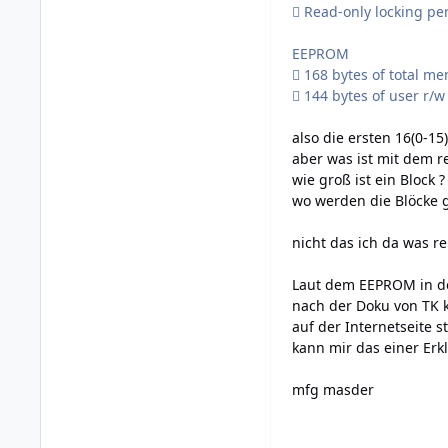
 Read-only locking pe
EEPROM
 168 bytes of total me
 144 bytes of user r/
also die ersten 16(0-15
aber was ist mit dem r
wie groß ist ein Block ?
wo werden die Blöcke g
nicht das ich da was r
Laut dem EEPROM in de
nach der Doku von TK k
auf der Internetseite s
kann mir das einer Erk
mfg masder