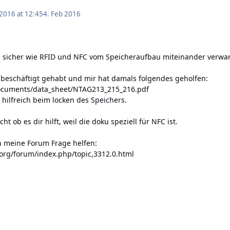
 2016 at 12:45
4. Feb 2016
nz sicher wie RFID und NFC vom Speicheraufbau miteinander verwan
 beschäftigt gehabt und mir hat damals folgendes geholfen:
ocuments/data_sheet/NTAG213_215_216.pdf
 hilfreich beim locken des Speichers.
ht ob es dir hilft, weil die doku speziell für NFC ist.
h meine Forum Frage helfen:
.org/forum/index.php/topic,3312.0.html