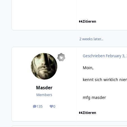
Zitieren
2 weeks later...
Geschrieben
February 3,
Moin,
kennt sich wirklich ni
Masder
Members
mfg masder
135
0
posts
Reputation
Zitieren