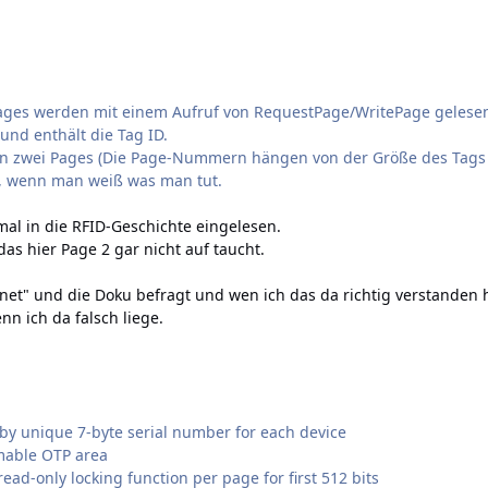
Pages werden mit einem Aufruf von RequestPage/WritePage gelese
 und enthält die Tag ID.
en zwei Pages (Die Page-Nummern hängen von der Größe des Tags ab
, wenn man weiß was man tut.
al in die RFID-Geschichte eingelesen.
 das hier Page 2 gar nicht auf taucht.
net" und die Doku befragt und wen ich das da richtig verstanden h
enn ich da falsch liege.
 by unique 7-byte serial number for each device
mable OTP area
ad-only locking function per page for first 512 bits