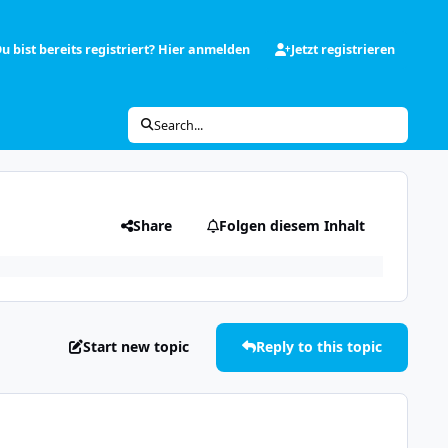
u bist bereits registriert? Hier anmelden
Jetzt registrieren
Search...
Share
Folgen diesem Inhalt
Start new topic
Reply to this topic