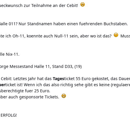
ueckwunsch zur Teilnahme an der Cebit!
? Halle 011? Nur Standnamen haben einen fuehrenden Buchstaben.
te ich Oh-11, koennte auch Null-11 sein, aber wo ist das?
Musst
lle Nix-11.
orge Messestand Halle 11, Stand D33, (19)
Cebit: Letztes Jahr hat das
Tages
ticket 55 Euro gekostet, das Dauer
uer
ticket ist! Wenn ich das also richtig sehe gibt es keine (regul
sberechtigte fuer 25 Euro.
aber auch gesponsorte Tickets.
L ERFOLG!