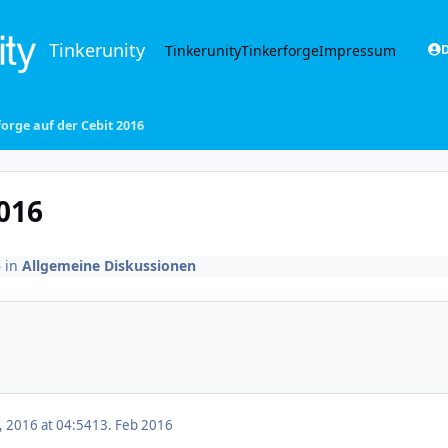
Tinkerunity
Tinkerunity
Tinkerforge
Impressum
D
forge auf der Cebit 2016
2016
6
in
Allgemeine Diskussionen
, 2016 at 04:54
13. Feb 2016