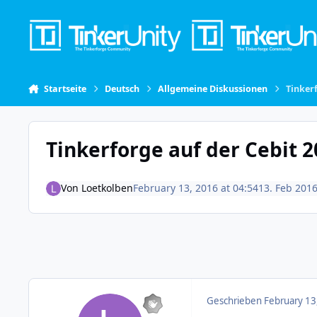
Skip to content
Startseite
Deutsch
Allgemeine Diskussionen
Tinker
Tinkerforge auf der Cebit 
Von
Loetkolben
February 13, 2016 at 04:54
13. Feb 201
Geschrieben
February 13