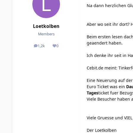
Na dann herzlichen Gl
Aber wo seit ihr dort
Loetkolben
Members
Beim ersten lesen dach
geaendert haben.
1,2k
0
posts
Reputation
Ich denke ihr seit in Ha
Cebit.de meint:
Tinkerf
Eine Neuerung auf der 
Euro Ticket
was ein
Da
Tages
ticket fuer Bezug
Viele Besucher haben 
Viele Gruesse und VIE
Der Loetkolben