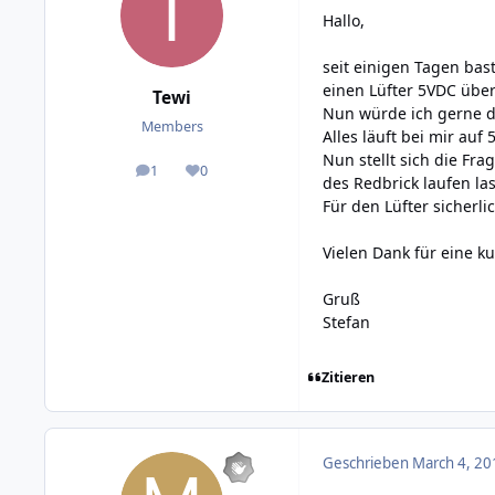
Hallo,
seit einigen Tagen bast
einen Lüfter 5VDC über
Tewi
Nun würde ich gerne de
Members
Alles läuft bei mir auf
Nun stellt sich die Fr
1
0
posts
Reputation
des Redbrick laufen la
Für den Lüfter sicherl
Vielen Dank für eine k
Gruß
Stefan
Zitieren
Geschrieben
March 4, 20