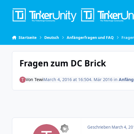
Skip to content
Startseite
Deutsch
Anfängerfragen und FAQ
Fragen
Fragen zum DC Brick
Von
Tewi
March 4, 2016 at 16:50
4. Mär 2016
in
Anfäng
Geschrieben
March 4, 20