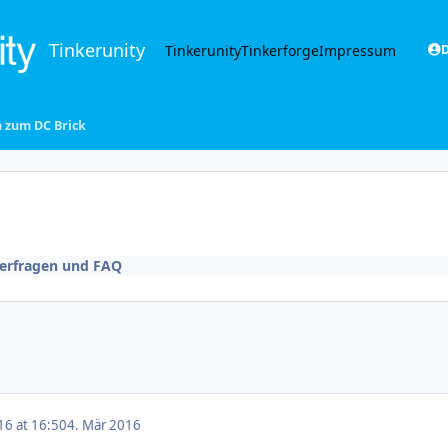
Tinkerunity
Tinkerunity
Tinkerforge
Impressum
D
 zum DC Brick
erfragen und FAQ
16 at 16:50
4. Mär 2016