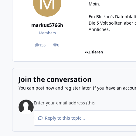
Moin.
Ein Blick in's Datenbl
Die 5 Volt sollten aber
markus5766h
Ähnliches.
Members
155
0
posts
Reputation
Zitieren
Join the conversation
You can post now and register later. If you have an accou
Reply to this topic...