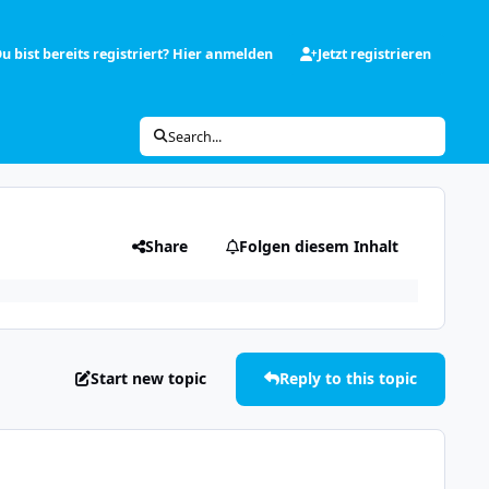
u bist bereits registriert? Hier anmelden
Jetzt registrieren
Search...
Share
Folgen diesem Inhalt
Start new topic
Reply to this topic