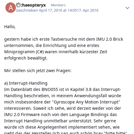
archaeopteryx
Members
Geschrieben
April 17, 2016 at 14:05
17. Apr 2016
Hallo,
gestern habe ich erste Tastversuche mit dem IMU 2.0 Brick
unternommen, die Einrichtung und eine erstes
Miniprogramm (C#) waren innerhalb kürzester Zeit
erfolgreich bewältigt.
Mir stellen sich jetzt zwei Fragen:
a) Interrupt-Handling
Im Datenblatt des BNO055 ist in Kapitel 3.8 das Interrupt-
Handling beschrieben, in meinem Anwendungsfall würde
mich insbesondere der "Gyroscope Any Motion Interrupt"
interessieren. Soweit ich sehe, wird derzeit weder von der
IMU 2.0 Firmware noch von den Language Bindings das
Interrupt Handling unmittelbar unterstützt. Sehr gerne
würde ich diese Angelegenheit implementiert sehen, wie
sieht das der Hersteller (ich sag auch schön brav "bitte bitte"