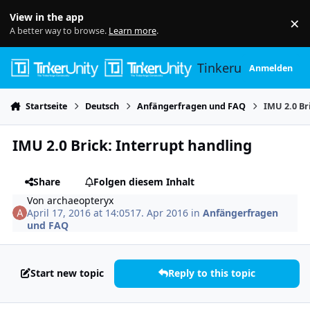
Skip to content
View in the app
×
Di
A better way to browse.
Learn more
.
Tinkerunity
Anmelden
Startseite
Deutsch
Anfängerfragen und FAQ
IMU 2.0 Br
IMU 2.0 Brick: Interrupt handling
Share
Folgen diesem Inhalt
Von
archaeopteryx
April 17, 2016 at 14:05
17. Apr 2016
in
Anfängerfragen
und FAQ
Start new topic
Reply to this topic
Author stats