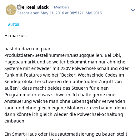
Author stats
The_Real_Black
Members
Geschrieben
May 21, 2016 at 08:51
21. Mai 2016
AUTOR
Hi markus,
hast du dazu ein paar
Produktdaten/Bestellnummern/Bezugsquellen. Bei Obi,
Hagebaumarkt und so weiter bekommt man nur ähnliche
Systeme mit entweder mit 230V Polwechsel-Schaltung oder
Funk mit Features wie bei "Becker: Wechselnde Codes im
Sendeprotokoll erschweren den unbefugten Zugriff von
außen", dass macht beides das Steuern für einen
Programmierer etwas schwerer. Ich hätte gerne eine
Ansteuerung welche man ohne Lebensgefahr verwenden
kann und ohne gleich eigene Motoren zu verbauen, denn
dann könnte ich gleich wieder die Polwechsel-Schaltung
einbauen.
Ein Smart-Haus oder Hausautomatisierung zu bauen stellt