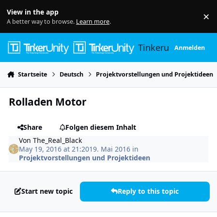
Skip to content
View in the app
×
Di
A better way to browse.
Learn more
.
Tinkerunity
Anmelden
Startseite
Deutsch
Projektvorstellungen und Projektideen
Rolladen Motor
Share
Folgen diesem Inhalt
Von
The_Real_Black
May 19, 2016 at 21:20
19. Mai 2016
in
Projektvorstellungen und Projektideen
Start new topic
Reply to this topic
Author stats