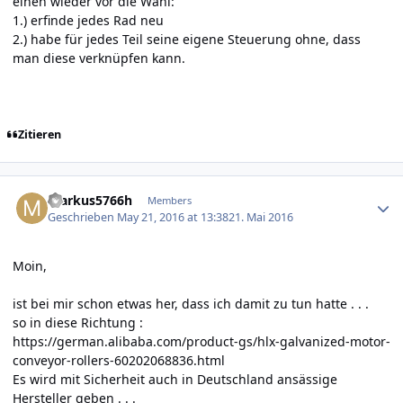
einen wieder vor die Wahl:
1.) erfinde jedes Rad neu
2.) habe für jedes Teil seine eigene Steuerung ohne, dass
man diese verknüpfen kann.
Zitieren
Author stats
markus5766h
Members
Geschrieben
May 21, 2016 at 13:38
21. Mai 2016
Moin,
ist bei mir schon etwas her, dass ich damit zu tun hatte . . .
so in diese Richtung :
https://german.alibaba.com/product-gs/hlx-galvanized-motor-
conveyor-rollers-60202068836.html
Es wird mit Sicherheit auch in Deutschland ansässige
Hersteller geben . . .