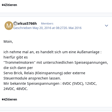
Zitieren
Author stats
markus5766h
Members
Geschrieben
May 20, 2016 at 08:27
20. Mai 2016
Moin,
ich nehme mal an, es handelt sich um eine Außenanlage :
hierfür gibt es
"Trommelmotoren" mit unterschiedlichen Speisespannungen,
die sich dann per
Servo Brick, Relais (Kleinspannung) oder externe
Steuermodule ansprechen lassen.
Mir bekannte Speisespannungen : 6VDC (5VDC), 12VDC,
24VDC, 48VDC.
Zitieren