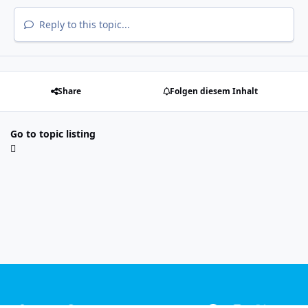
Reply to this topic...
Share
Folgen diesem Inhalt
Go to topic listing
Light Mode
Dark Mode
System Preference
f
i
x
y