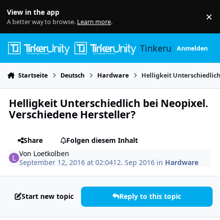
Skip to content
View in the app
×
Di
A better way to browse.
Learn more
.
Tinkerunity
Anmelden
Startseite
Deutsch
Hardware
Helligkeit Unterschiedlic
Helligkeit Unterschiedlich bei Neopixel.
Verschiedene Hersteller?
Share
Folgen diesem Inhalt
Von
Loetkolben
September 12, 2016 at 02:04
12. Sep 2016
in
Hardware
Start new topic
Reply to this topic