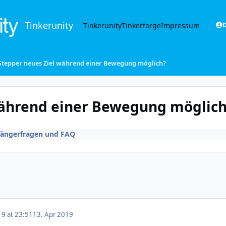
Tinkerunity
Tinkerunity
Tinkerforge
Impressum
D
 Stepper neues Ziel während einer Bewegung möglich?
 während einer Bewegung möglich
ängerfragen und FAQ
19 at 23:51
13. Apr 2019