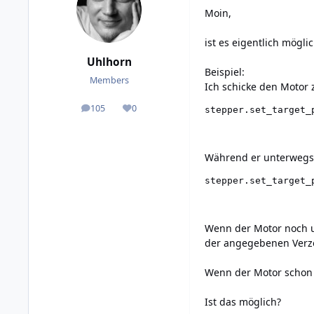
Moin,
ist es eigentlich mögl
Uhlhorn
Beispiel:
Members
Ich schicke den Motor z
105
0
stepper.set_target_
posts
Reputation
Während er unterwegs i
stepper.set_target_
Wenn der Motor noch un
der angegebenen Verz
Wenn der Motor schon z
Ist das möglich?