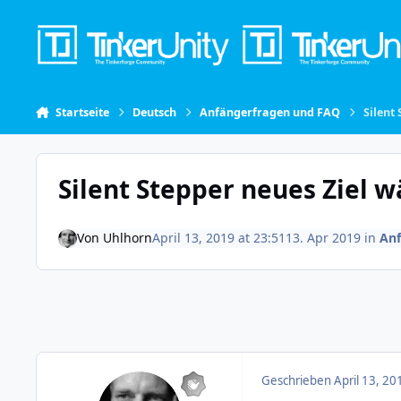
Skip to content
Startseite
Deutsch
Anfängerfragen und FAQ
Silent
Silent Stepper neues Ziel
Von
Uhlhorn
April 13, 2019 at 23:51
13. Apr 2019
in
Anf
Geschrieben
April 13, 20