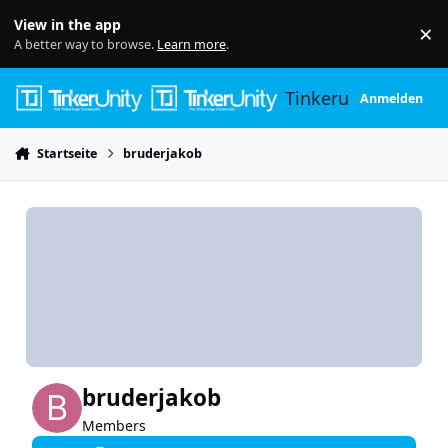
Skip to content
View in the app
×
Di
A better way to browse.
Learn more
.
Tinkerunity
Anmelden
Startseite
bruderjakob
bruderjakob
Members