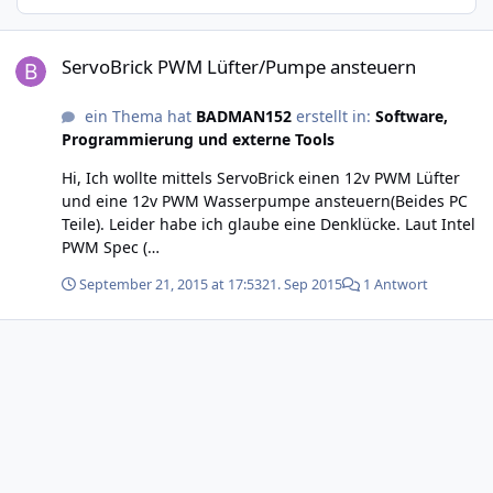
ServoBrick PWM Lüfter/Pumpe ansteuern
ServoBrick PWM Lüfter/Pumpe ansteuern
ein Thema hat
BADMAN152
erstellt in:
Software,
Programmierung und externe Tools
Hi, Ich wollte mittels ServoBrick einen 12v PWM Lüfter
und eine 12v PWM Wasserpumpe ansteuern(Beides PC
Teile). Leider habe ich glaube eine Denklücke. Laut Intel
PWM Spec (
http://www.formfactors.org/developer%5Cspecs%5C4_W
September 21, 2015 at 17:53
21. Sep 2015
1 Antwort
ire_PWM_Spec.pdf ) Soll eine Frequenz von 25khz sein
also eine Periodendauer von 40mikosek, leider weiss ich
nicht was ich für Pulsebreite(Pulsewidth) angeben
muss,da bei den std Werten 1000/2000 der lüfter
durchgehend läuft. Könnte mir da einer auf die
Sprünge helfen oder einfach nur erklären wie ich es
herausfinden kann ?