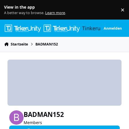
Skip to content
View in the app
×
Di
A better way to browse.
Learn more
.
Tinkerunity
Anmelden
Startseite
BADMAN152
BADMAN152
Members