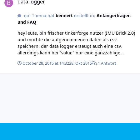
data logger
ein Thema hat
bennert
erstellt in:
Anfängerfragen
und FAQ
hey leute, bin frischer tinkerforge nutzer (IMU Brick 2.0)
und möchte die aufgenommenen daten als csv
speichern. der data logger erzeugt auch eine csv,
allerdings kann bei "value" nur eine ganzzahlige
abtastrate festlegen. ich möchte aber werte aller 0,01s
October 28, 2015 at 14:32
28. Okt 2015
1 Antwort
erzeugen. Wie kann ich das machen? Danke für eure
Hilfe! Grüße