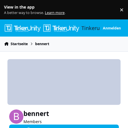
Skip to content
View in the app
×
Di
A better way to browse.
Learn more
.
Tinkerunity
Anmelden
Startseite
bennert
bennert
Members