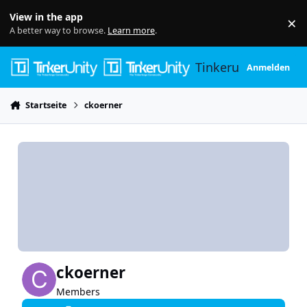
Skip to content
View in the app
×
Di
A better way to browse.
Learn more
.
Tinkerunity
Anmelden
Startseite
ckoerner
ckoerner
Members