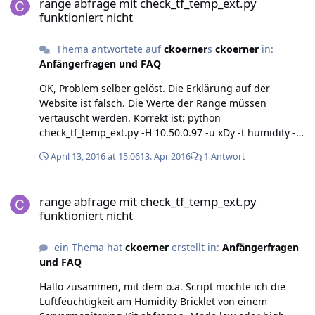
range abfrage mit check_tf_temp_ext.py
funktioniert nicht
Thema antwortete auf
ckoerner
s
ckoerner
in:
Anfängerfragen und FAQ
OK, Problem selber gelöst. Die Erklärung auf der
Website ist falsch. Die Werte der Range müssen
vertauscht werden. Korrekt ist: python
check_tf_temp_ext.py -H 10.50.0.97 -u xDy -t humidity -m
range -w 60 -w2 20 -c 70 -c2 10 OK : 26.6 %RH Gruß
April 13, 2016 at 15:06
13. Apr 2016
1 Antwort
Carsten
range abfrage mit check_tf_temp_ext.py funktioniert nicht
range abfrage mit check_tf_temp_ext.py
funktioniert nicht
ein Thema hat
ckoerner
erstellt in:
Anfängerfragen
und FAQ
Hallo zusammen, mit dem o.a. Script möchte ich die
Luftfeuchtigkeit am Humidity Bricklet von einem