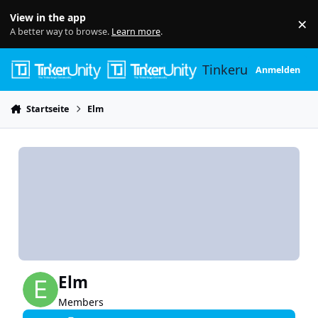
Skip to content
View in the app
×
Di
A better way to browse.
Learn more
.
Tinkerunity
Anmelden
Startseite
Elm
Elm
Members