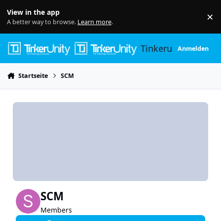
Skip to content
View in the app
×
Di
A better way to browse.
Learn more
.
Tinkerunity
Anmelden
Startseite
SCM
SCM
Members