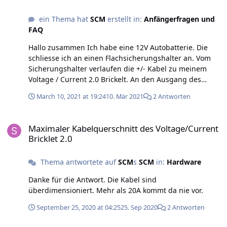
ein Thema hat
SCM
erstellt in:
Anfängerfragen und
FAQ
Hallo zusammen Ich habe eine 12V Autobatterie. Die
schliesse ich an einen Flachsicherungshalter an. Vom
Sicherungshalter verlaufen die +/- Kabel zu meinem
Voltage / Current 2.0 Brickelt. An den Ausgang des
Bricklets ist ein LED Dimmer (12-24V, 8A) angeschlossen.
March 10, 2021 at 19:24
10. Mär 2021
2 Antworten
An den Ausgang des Dimmers schliesse ich eine kleine
LED an. Das funktioniert alles bestens. Ich kann die LED
Maximaler Kabelquerschnitt des Voltage/Current Bricklet 2.0
mit meinem Dimmer dimmen. Sobald ich allerdings das
Maximaler Kabelquerschnitt des Voltage/Current
Bricklet mit dem Master Bricklet verbinde kann ich die
Bricklet 2.0
LED nicht mehr dimmen. Stattdessen leuchtet die LED
immer auf vollster Stärke. Ich kann mir nicht erklären
Thema antwortete auf
SCM
s
SCM
in:
Hardware
wieso. Kann mir jemand einen Tipp geben was das
Problem sein könnte? Danke & Grüsse Sebastian
Danke für die Antwort. Die Kabel sind
überdimensioniert. Mehr als 20A kommt da nie vor.
September 25, 2020 at 04:25
25. Sep 2020
2 Antworten