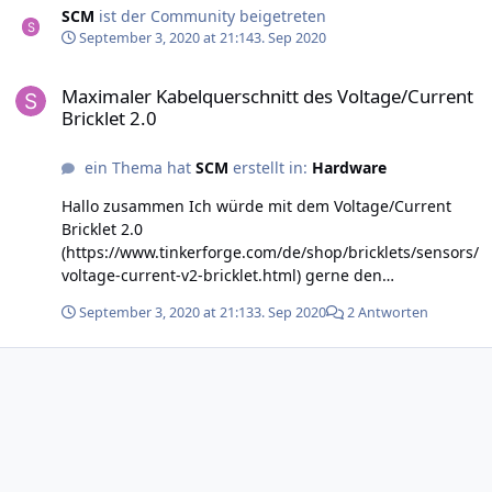
SCM
ist der Community beigetreten
September 3, 2020 at 21:14
3. Sep 2020
Maximaler Kabelquerschnitt des Voltage/Current Bricklet 2.0
Maximaler Kabelquerschnitt des Voltage/Current
Bricklet 2.0
ein Thema hat
SCM
erstellt in:
Hardware
Hallo zusammen Ich würde mit dem Voltage/Current
Bricklet 2.0
(https://www.tinkerforge.com/de/shop/bricklets/sensors/
voltage-current-v2-bricklet.html) gerne den
Stromverbrauch der Verbraucher in meinem Camper
September 3, 2020 at 21:13
3. Sep 2020
2 Antworten
messen. Dafür wollte ich das Brick zwischen der
Autobatterie und dem Sicherungskasten einbauen.
Allerdings konnte ich nicht rausfinden was für ein
Kabelquerschnitt in die Anschlussklemmen passen.
Weiss jemand ob 16mm^2 dort reinpassen? Danke