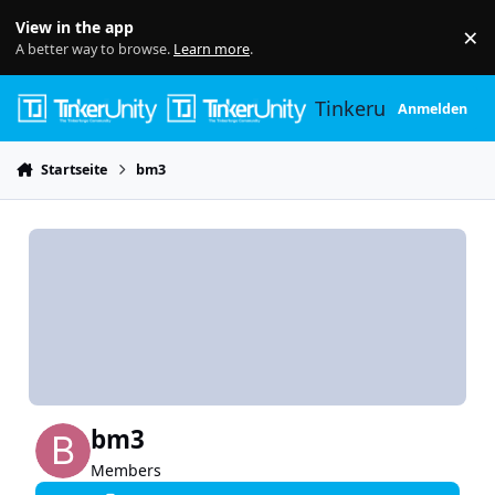
Skip to content
View in the app
×
Di
A better way to browse.
Learn more
.
Tinkerunity
Anmelden
Startseite
bm3
bm3
Members