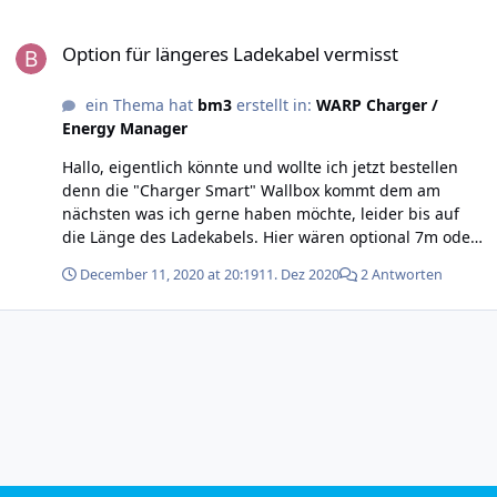
bestellten Warp Wallbox ein. Liegt so etwas denn der
Option für längeres Ladekabel vermisst
Box bei oder wo kann man es downloaden oder darf so
Option für längeres Ladekabel vermisst
etwas am Ende nicht eingefordert werden und ich sollte
meinen SW mal diesen Zahn ziehen ? Viele Grüße: Klaus
ein Thema hat
bm3
erstellt in:
WARP Charger /
Energy Manager
Hallo, eigentlich könnte und wollte ich jetzt bestellen
denn die "Charger Smart" Wallbox kommt dem am
nächsten was ich gerne haben möchte, leider bis auf
die Länge des Ladekabels. Hier wären optional 7m oder
besser 7,5m sehr erwünscht. Kann mir da noch
December 11, 2020 at 20:19
11. Dez 2020
2 Antworten
demnächst geholfen werden ? Sonst müsste ich wohl
oder übel schon an der neuen Box ein längeres Kabel
anbauen. Viele Grüße