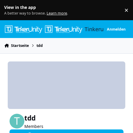
Skip to content
View in the app
×
Di
A better way to browse.
Learn more
.
Tinkerunity
Anmelden
Startseite
tdd
tdd
Members