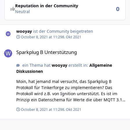
Reputation in der Community
0
Neutral
wooyay
ist der Community beigetreten
October 8, 2021 at 11:29
8. Okt 2021
Sparkplug B Unterstützung
Sparkplug B Unterstützung
ein Thema hat
wooyay
erstellt in:
Allgemeine
Diskussionen
Moin, hat jemand mal versucht, das Sparkplug B
Protokoll für Tinkerforge zu implementieren? Das
Protokoll wird z.B. von Ignition unterstützt. Es ist im
Prinzip ein Datenschema für Werte die über MQTT 3.1
übertragen werden. Es wäre echt cool wenn man einen
October 8, 2021 at 11:29
8. Okt 2021
Sensor ans Tinkerforge klemmt und sofort poppt der
Wert als Tag im Scada auf...