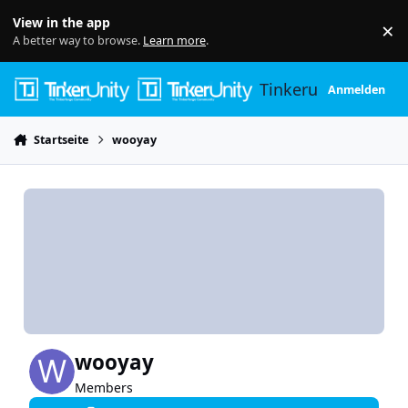
Skip to content
View in the app
×
Di
A better way to browse.
Learn more
.
Tinkerunity
Anmelden
Startseite
wooyay
wooyay
Members