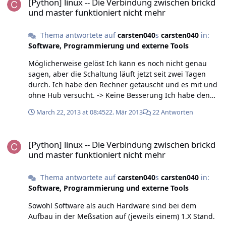
[Python] linux -- Die Verbindung zwischen brickd
und master funktioniert nicht mehr
Thema antwortete auf
carsten040
s
carsten040
in:
Software, Programmierung und externe Tools
Möglicherweise gelöst Ich kann es noch nicht genau
sagen, aber die Schaltung läuft jetzt seit zwei Tagen
durch. Ich habe den Rechner getauscht und es mit und
ohne Hub versucht. -> Keine Besserung Ich habe den
Temperatursensor von der Oberfläche genommen und
March 22, 2013 at 08:45
22. Mär 2013
22 Antworten
neben die geheizte Platte gelegt -> Keine Besserung Ich
habe das (lange) Kabel des Temperatursensors
[Python] linux -- Die Verbindung zwischen brickd und master funkt
aufgewickelt und den Temperatursensor neben die
[Python] linux -- Die Verbindung zwischen brickd
Schaltung gelegt -> Erfolg! Es scheint also so zu sein,
und master funktioniert nicht mehr
dass der Schaltimpuls irgendwie über das Sensorkabel
zum Master (oder zum T-Sensor-Bricklet) geleitet wird
Thema antwortete auf
carsten040
s
carsten040
in:
und dort die Störung auslöst. Hier scheint es also
Software, Programmierung und externe Tools
Problematisch, dass das Kabel zum Relais kurz ist, die
Leitung zu Sensor lang und das das Kabel vom Relais
Sowohl Software als auch Hardware sind bei dem
zum Netzgerät ein Stück weit mehr oder weniger
Aufbau in der Meßsation auf (jeweils einem) 1.X Stand.
parallel zur Leitung zwischen T-Sensor-Bricklet und