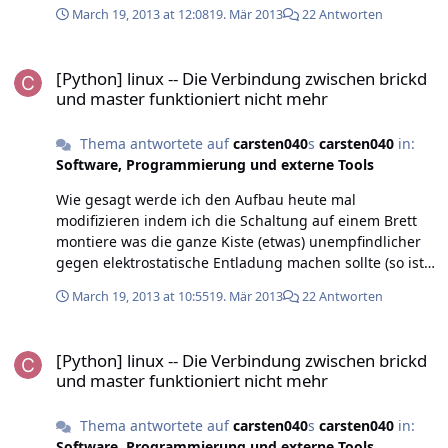
Master verläuft. Das würde auch erklären warum die
March 19, 2013 at 12:08
19. Mär 2013
22 Antworten
Schaltung in der Meßstation unempfindlicher ist, da in
dem Fall die Kabel anders liegen.
[Python] linux -- Die Verbindung zwischen brickd und master funkt
[Python] linux -- Die Verbindung zwischen brickd
und master funktioniert nicht mehr
Thema antwortete auf
carsten040
s
carsten040
in:
Software, Programmierung und externe Tools
Wie gesagt werde ich den Aufbau heute mal
modifizieren indem ich die Schaltung auf einem Brett
montiere was die ganze Kiste (etwas) unempfindlicher
gegen elektrostatische Entladung machen sollte (so ist
es auch in der Messstation aufgebaut). Vorher schiebe
March 19, 2013 at 10:55
19. Mär 2013
22 Antworten
ich Die Programme nochmal auf einen Desktop und
versuche es mit dem ... Das Problem tritt nach einiger
[Python] linux -- Die Verbindung zwischen brickd und master funkt
Zeit auf, wenn ich den Aufbau einfach vor sich hin
[Python] linux -- Die Verbindung zwischen brickd
laufen lasse. Das Problem ist, dass der Master Brick
und master funktioniert nicht mehr
nicht mehr antwortet und erst ein Druck auf den Reset
Knopf oder Trennen der Stromversorgung das Problem
Thema antwortete auf
carsten040
s
carsten040
in:
behebt. Ich habe zweimal (nach einem Absturz) ein
Software, Programmierung und externe Tools