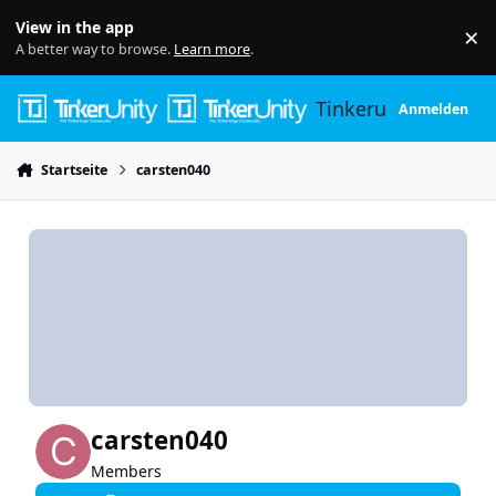
Skip to content
View in the app
×
Di
A better way to browse.
Learn more
.
Tinkerunity
Anmelden
Startseite
carsten040
carsten040
Members