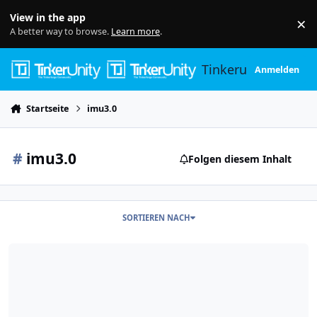
Skip to content
View in the app
×
Di
A better way to browse.
Learn more
.
Tinkerunity
Anmelden
Startseite
imu3.0
#
imu3.0
Folgen diesem Inhalt
SORTIEREN NACH
Rotation Matrix for Yaw, Pitch and roll with IMU bricklet 3.0