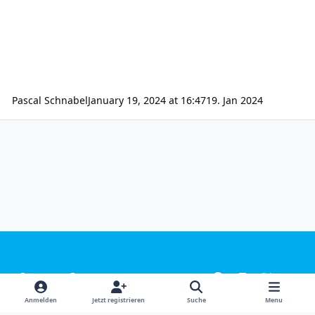
Pascal Schnabel
January 19, 2024 at 16:47
19. Jan 2024
Light Mode
Dark Mode
System Preference
f
i
x
y
a
n
o
Sprachen
Design
Datenschutzerklärung
Kontakt
Anmelden
Jetzt registrieren
Suche
Menu
c
s
u