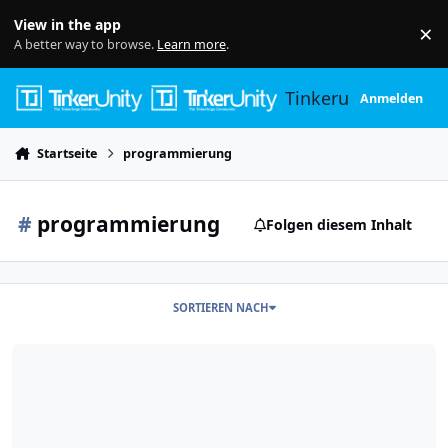
Skip to content
View in the app
×
Di
A better way to browse.
Learn more
.
Tinkerunity
Anmelden
Startseite
programmierung
#
programmierung
Folgen diesem Inhalt
SORTIEREN NACH
Silent Stepper Brick Programmierung - Rückmeldung