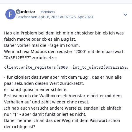
Author stats
Frankstar
Members
Geschrieben
April 6, 2023 at 07:32
6. Apr 2023
Hab ein Problem bei dem ich mir nicht sicher bin ob ich was
falsch mache oder ob es ein Bug ist.
Daher vorher mal die Frage im Forum.
Wenn ich via Modbus den register "2000" mit dem passwort
"0x3E12E5E7" zurücksetze:
client.write_registers(2000, int_to_uint32(0x3E12E5E7)
- funktioniert das zwar aber mit dem "Bug", das er nun alle
paar sekunden diesen Wert zurücksetzt.
er hängt quasi in einer schleife.
Erst wenn ich die Wallbox resete/neustarte hört er mit dem
Verhalten auf und zählt wieder ohne reset.
Ich hab auch versucht andere Werte zu senden, zb einfach
nur "1" - aber damit funktioniert es nicht.
Daher nehme ich an das der Weg mit dem Passwort schon
der richtige ist?