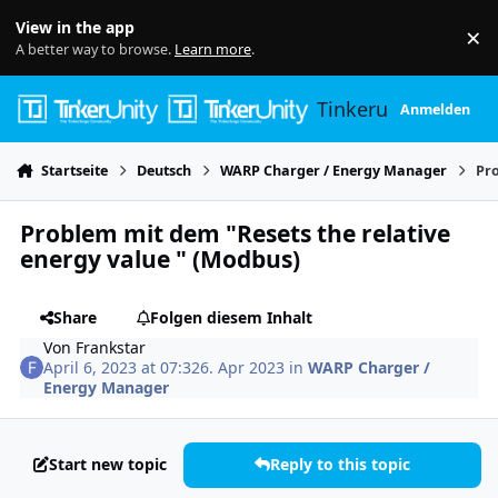
Skip to content
View in the app
×
Di
A better way to browse.
Learn more
.
Tinkerunity
Anmelden
Startseite
Deutsch
WARP Charger / Energy Manager
Pro
Problem mit dem "Resets the relative
energy value " (Modbus)
Share
Folgen diesem Inhalt
Von
Frankstar
April 6, 2023 at 07:32
6. Apr 2023
in
WARP Charger /
Energy Manager
Start new topic
Reply to this topic