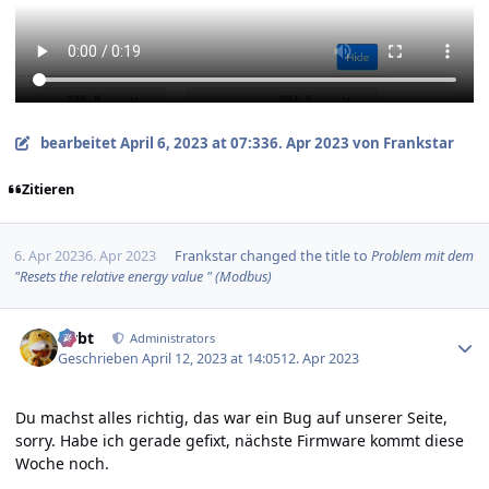
bearbeitet
April 6, 2023 at 07:33
6. Apr 2023
von Frankstar
Zitieren
6. Apr 2023
6. Apr 2023
Frankstar
changed the title to
Problem mit dem
"Resets the relative energy value " (Modbus)
Author stats
rtrbt
Administrators
Geschrieben
April 12, 2023 at 14:05
12. Apr 2023
Du machst alles richtig, das war ein Bug auf unserer Seite,
sorry. Habe ich gerade gefixt, nächste Firmware kommt diese
Woche noch.