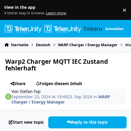
Skip to content
View in the app
×
Di
A better way to browse.
Learn more
.
Tinkerunity
Anmelden
Startseite
Deutsch
WARP Charger / Energy Manager
Wa
Warp2 Charger MQTT IEC Zustand
fehlerhaft
Share
Folgen diesem Inhalt
Von
Stefan-Top
September 23, 2024 at 19:49
23. Sep 2024
in
WARP
Charger / Energy Manager
Start new topic
Reply to this topic