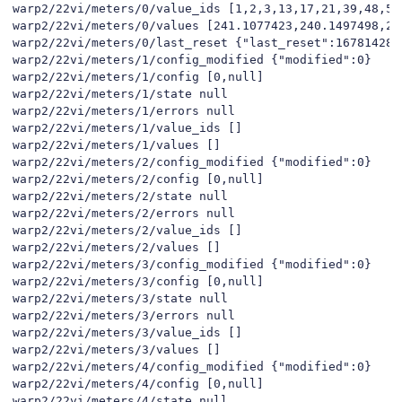
/0/values [241.1077423,240.1497498,240.8805237,0.017704004,0,0,                                                                                                 1.9150846,0,0,2.115873098,0,0,0,0,0,1,0,0,240.6913605,0.006045719,0.018137157,2.                                                                                                 115873098,2.115873098,0,1,49.97000122,1325.536987,0.003,417.8604431,415.9393616,                                                                                                 416.83