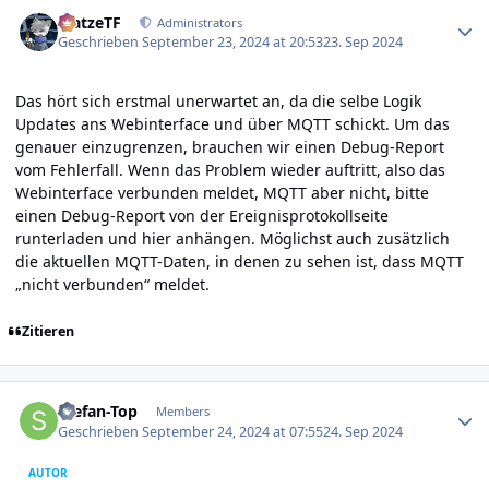
Author stats
MatzeTF
Administrators
Geschrieben
September 23, 2024 at 20:53
23. Sep 2024
Das hört sich erstmal unerwartet an, da die selbe Logik
Updates ans Webinterface und über MQTT schickt. Um das
genauer einzugrenzen, brauchen wir einen Debug-Report
vom Fehlerfall. Wenn das Problem wieder auftritt, also das
Webinterface verbunden meldet, MQTT aber nicht, bitte
einen Debug-Report von der Ereignisprotokollseite
runterladen und hier anhängen. Möglichst auch zusätzlich
die aktuellen MQTT-Daten, in denen zu sehen ist, dass MQTT
„nicht verbunden“ meldet.
Zitieren
Author stats
Stefan-Top
Members
Geschrieben
September 24, 2024 at 07:55
24. Sep 2024
AUTOR