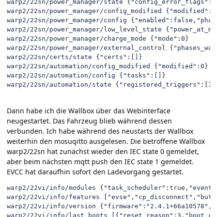
Dann habe ich die Wallbox über das Webinterface
neugestartet. Das Fahrzeug blieb während dessen
verbunden. Ich habe während des neustarts der Wallbox
weiterhin den mosuqitto ausgelesen. Die betroffene Wallbox
warp2/22sn hat zunächst wieder den IEC state 0 gemeldet,
aber beim nächsten mqtt push den IEC state 1 gemeldet.
EVCC hat daraufhin sofort den Ladevorgang gestartet.
warp2/22vi/info/modules {"task_scheduler":true,"event_log":true,"api":true,"web_                                                                                                 server":true,"esp32_ethernet_brick":true,"watchdog":true,"uptime_tracker":true,"                                       