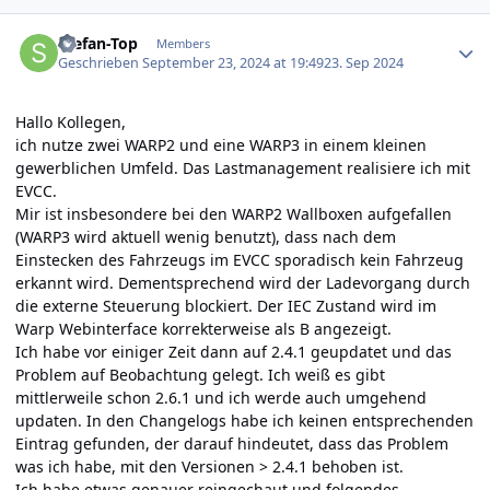
Author stats
Stefan-Top
Members
Geschrieben
September 23, 2024 at 19:49
23. Sep 2024
Hallo Kollegen,
ich nutze zwei WARP2 und eine WARP3 in einem kleinen
gewerblichen Umfeld. Das Lastmanagement realisiere ich mit
EVCC.
Mir ist insbesondere bei den WARP2 Wallboxen aufgefallen
(WARP3 wird aktuell wenig benutzt), dass nach dem
Einstecken des Fahrzeugs im EVCC sporadisch kein Fahrzeug
erkannt wird. Dementsprechend wird der Ladevorgang durch
die externe Steuerung blockiert. Der IEC Zustand wird im
Warp Webinterface korrekterweise als B angezeigt.
Ich habe vor einiger Zeit dann auf 2.4.1 geupdatet und das
Problem auf Beobachtung gelegt. Ich weiß es gibt
mittlerweile schon 2.6.1 und ich werde auch umgehend
updaten. In den Changelogs habe ich keinen entsprechenden
Eintrag gefunden, der darauf hindeutet, dass das Problem
was ich habe, mit den Versionen > 2.4.1 behoben ist.
Ich habe etwas genauer reingechaut und folgendes