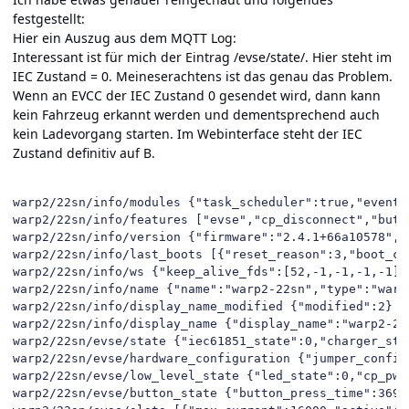
festgestellt:
Hier ein Auszug aus dem MQTT Log:
Interessant ist für mich der Eintrag /evse/state/. Hier steht im
IEC Zustand = 0. Meineserachtens ist das genau das Problem.
Wenn an EVCC der IEC Zustand 0 gesendet wird, dann kann
kein Fahrzeug erkannt werden und dementsprechend auch
kein Ladevorgang starten. Im Webinterface steht der IEC
Zustand definitiv auf B.
warp2/22sn/info/modules {"task_scheduler":true,"event_log":true,"api":true,"web_server":true,"esp32_ethernet_brick":true,"watchdog":true,"uptime_tracker":true,"debug_protocol":true,"evse_v2":true,"evse_common":true,"evse_led":true,"network":true,"ntp":true,"ethernet":true,"wifi":true,"rtc":true,"rtc_bricklet":false,"mqtt":true,"mqtt_auto_discovery":true,"http":true,"ws":true,"event":true,"system":true,"firmware_update":true,"meters":true,"meters_evse_v2":true,"meters_api":true,"meters_modbus_tcp":true,"meters_sun_spec":true,"meters_sma_speedwire":true,"meters_legacy_api":true,"require_meter":true,"charge_manager":true,"cm_n