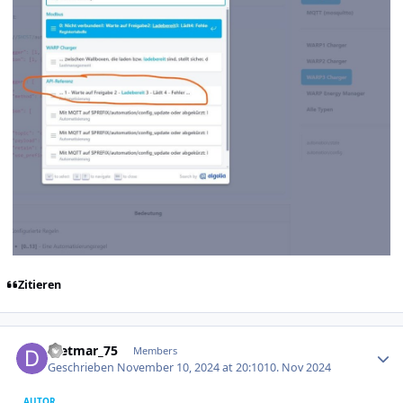
Zitieren
Author stats
Dietmar_75
Members
Geschrieben
November 10, 2024 at 20:10
10. Nov 2024
AUTOR