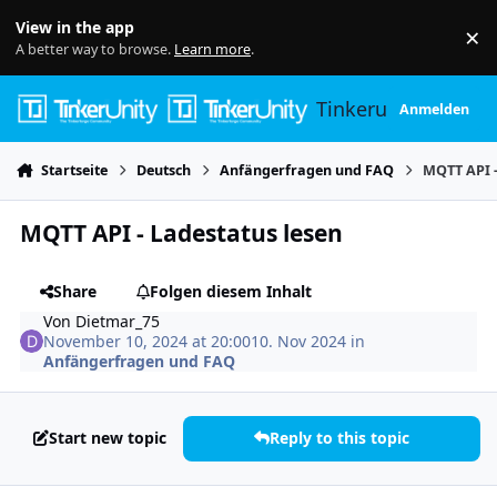
Skip to content
View in the app
×
Di
A better way to browse.
Learn more
.
Tinkerunity
Anmelden
Startseite
Deutsch
Anfängerfragen und FAQ
MQTT API -
MQTT API - Ladestatus lesen
Share
Folgen diesem Inhalt
Von
Dietmar_75
November 10, 2024 at 20:00
10. Nov 2024
in
Anfängerfragen und FAQ
Start new topic
Reply to this topic
Author stats