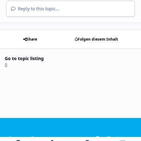
Reply to this topic...
Share
Folgen diesem Inhalt
Go to topic listing
Light Mode
Dark Mode
System Preference
f
i
x
y