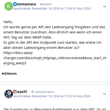
kleinmantara
Members
Geschrieben
November 14, 2024 at 17:24
14. Nov 2024
Hallo,
ich würde gerne per API den Ladevorgang freigeben und das
einem Benutzer zuordnen. Also ähnlich wie wenn ich einen
NFC Tag vor dem WARP halte.
Es gibt in der API den Endpunkt zum starten, wie ordne ich
aber diesen Ladevorgang einem Benutzer zu?
https://docs.warp-
charger.com/docs/mqtt_http/api_reference/evse#evse_start_ch
arging_warp3
Zitieren
Author stats
MatzeTF
Administrators
Geschrieben
November 14, 2024 at 17:32
14. Nov 2024
Die Zuordnung zu Benutzern funktioniert nur über NFC. Es ist