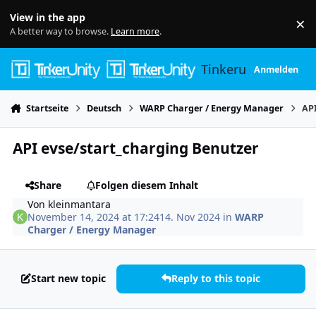
Skip to content
View in the app
×
Di
A better way to browse.
Learn more
.
Tinkerunity
Anmelden
Startseite
Deutsch
WARP Charger / Energy Manager
API
API evse/start_charging Benutzer
Share
Folgen diesem Inhalt
Von
kleinmantara
November 14, 2024 at 17:24
14. Nov 2024
in
WARP
Charger / Energy Manager
Start new topic
Reply to this topic
Author stats