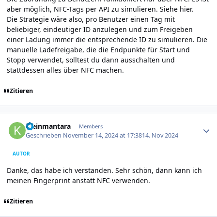
aber möglich, NFC-Tags per API zu simulieren. Siehe
hier
.
Die Strategie wäre also, pro Benutzer einen Tag mit
beliebiger, eindeutiger ID anzulegen und zum Freigeben
einer Ladung immer die entsprechende ID zu simulieren. Die
manuelle Ladefreigabe, die die Endpunkte für Start und
Stopp verwendet, solltest du dann ausschalten und
stattdessen alles über NFC machen.
Zitieren
Author stats
kleinmantara
Members
Geschrieben
November 14, 2024 at 17:38
14. Nov 2024
AUTOR
Danke, das habe ich verstanden. Sehr schön, dann kann ich
meinen Fingerprint anstatt NFC verwenden.
Zitieren