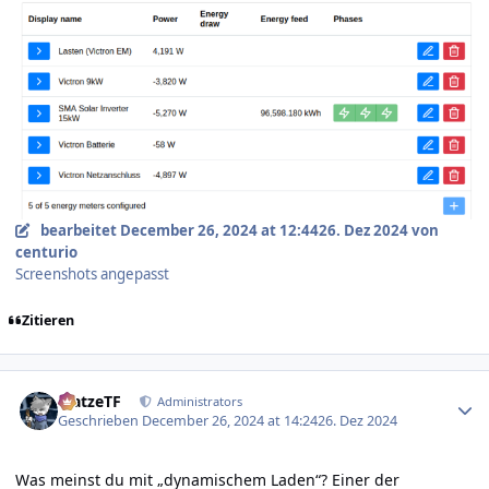
bearbeitet
December 26, 2024 at 12:44
26. Dez 2024
von
centurio
Screenshots angepasst
Zitieren
Author stats
MatzeTF
Administrators
Geschrieben
December 26, 2024 at 14:24
26. Dez 2024
Was meinst du mit „dynamischem Laden“? Einer der