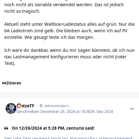
noch nicht als Variable verwendet werden. Das ist jedoch
nicht so tragisch.
Aktuell steht unter Wallbox>Ladestatus alles auf grün. Nur die
6A Ladestrom sind gelb. Die bleiben auch, wenn ich auf PV
einstelle. Wie gesagt teste ich das morgen.
Ich wäre dir dankbar, wenn du mir sagen könntest, ob ich nun
das Lastmanagement konfigurieren muss oder nicht (roter
Text).
Zitieren
Author stats
MatzeTF
Administrators
Geschrieben
December 26, 2024 at 18:38
26. Dez 2024
On 12/26/2024 at 5:28 PM, centurio said:
Der rote Text verweist mich ins dynamische Lastmanagement.