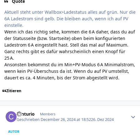
Quote
Aktuell steht unter Wallbox>Ladestatus alles auf grün. Nur die
6A Ladestrom sind gelb. Die bleiben auch, wenn ich auf PV
einstelle.
Wenn ich das richtig sehe, kommen die 6 A daher, dass du auf
der Statusseite (bzw. Startseite) oben beim konfigurierten
Ladestrom 6 A eingestellt hast. Stell das mal auf Maximum.
Ganz rechts gibt es dafür wahrscheinlich einen Knopf für
25 A.
Ansonsten bekommst du im Min+PV-Modus 6 A Minimalstrom,
wenn kein PV-Überschuss da ist. Wenn du auf PV umstellst,
dauert es ca. 4 Minuten, bis der Strom abgestellt wird.
Zitieren
Author stats
centurio
Members
Geschrieben
December 26, 2024 at 18:52
26. Dez 2024
AUTOR