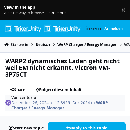
Skip to content
View in the app
×
Di
A better way to browse.
Learn more
.
Tinkerunity
Anmelden
Startseite
Deutsch
WARP Charger / Energy Manager
WA
WARP2 dynamisches Laden geht nicht
weil EM nicht erkannt. Victron VM-
3P75CT
Share
Folgen diesem Inhalt
Von
centurio
December 26, 2024 at 12:39
26. Dez 2024
in
WARP
Charger / Energy Manager
Start new topic
Reply to this topic