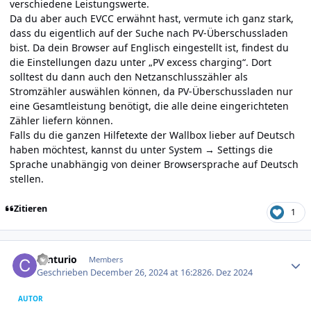
verschiedene Leistungswerte.
Da du aber auch EVCC erwähnt hast, vermute ich ganz stark,
dass du eigentlich auf der Suche nach PV-Überschussladen
bist. Da dein Browser auf Englisch eingestellt ist, findest du
die Einstellungen dazu unter „PV excess charging“. Dort
solltest du dann auch den Netzanschlusszähler als
Stromzähler auswählen können, da PV-Überschussladen nur
eine Gesamtleistung benötigt, die alle deine eingerichteten
Zähler liefern können.
Falls du die ganzen Hilfetexte der Wallbox lieber auf Deutsch
haben möchtest, kannst du unter System → Settings die
Sprache unabhängig von deiner Browsersprache auf Deutsch
stellen.
Zitieren
1
Author stats
centurio
Members
Geschrieben
December 26, 2024 at 16:28
26. Dez 2024
AUTOR