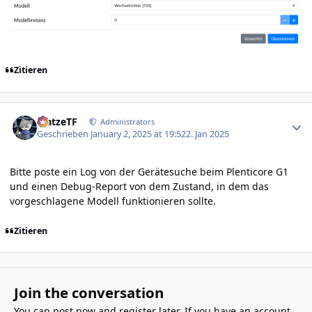
Zitieren
Author stats
MatzeTF
Administrators
Geschrieben
January 2, 2025 at 19:52
2. Jan 2025
Bitte poste ein Log von der Gerätesuche beim Plenticore G1
und einen Debug-Report von dem Zustand, in dem das
vorgeschlagene Modell funktionieren sollte.
Zitieren
Join the conversation
You can post now and register later. If you have an account,