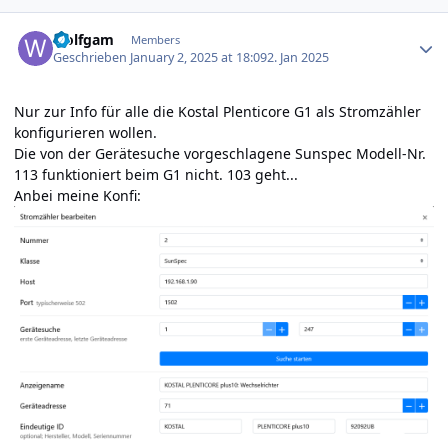
Author stats
wolfgam
Members
Geschrieben
January 2, 2025 at 18:09
2. Jan 2025
Nur zur Info für alle die Kostal Plenticore G1 als Stromzähler
konfigurieren wollen.
Die von der Gerätesuche vorgeschlagene Sunspec Modell-Nr.
113 funktioniert beim G1 nicht. 103 geht...
Anbei meine Konfi: