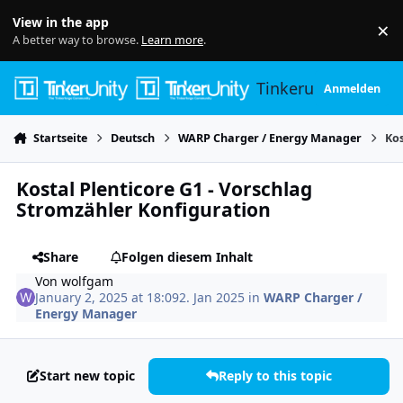
Skip to content
View in the app
×
Di
A better way to browse.
Learn more
.
Tinkerunity
Anmelden
Startseite
Deutsch
WARP Charger / Energy Manager
Kos
Kostal Plenticore G1 - Vorschlag
Stromzähler Konfiguration
Share
Folgen diesem Inhalt
Von
wolfgam
January 2, 2025 at 18:09
2. Jan 2025
in
WARP Charger /
Energy Manager
Start new topic
Reply to this topic