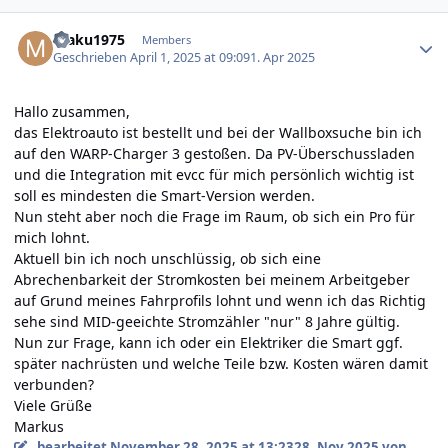
Author stats
maku1975
Members
Geschrieben
April 1, 2025 at 09:09
1. Apr 2025
Hallo zusammen,
das Elektroauto ist bestellt und bei der Wallboxsuche bin ich
auf den WARP-Charger 3 gestoßen. Da PV-Überschussladen
und die Integration mit evcc für mich persönlich wichtig ist
soll es mindesten die Smart-Version werden.
Nun steht aber noch die Frage im Raum, ob sich ein Pro für
mich lohnt.
Aktuell bin ich noch unschlüssig, ob sich eine
Abrechenbarkeit der Stromkosten bei meinem Arbeitgeber
auf Grund meines Fahrprofils lohnt und wenn ich das Richtig
sehe sind MID-geeichte Stromzähler "nur" 8 Jahre gültig.
Nun zur Frage, kann ich oder ein Elektriker die Smart ggf.
später nachrüsten und welche Teile bzw. Kosten wären damit
verbunden?
Viele Grüße
Markus
bearbeitet
November 28, 2025 at 13:23
28. Nov 2025
von