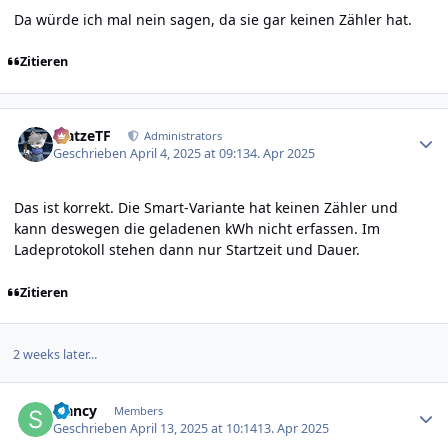
Da würde ich mal nein sagen, da sie gar keinen Zähler hat.
Zitieren
Author stats
MatzeTF
Administrators
Geschrieben
April 4, 2025 at 09:13
4. Apr 2025
Das ist korrekt. Die Smart-Variante hat keinen Zähler und
kann deswegen die geladenen kWh nicht erfassen. Im
Ladeprotokoll stehen dann nur Startzeit und Dauer.
Zitieren
2 weeks later...
Author stats
sfancy
Members
Geschrieben
April 13, 2025 at 10:14
13. Apr 2025