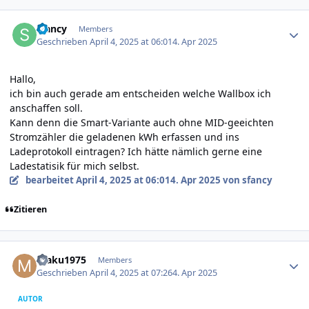
Author stats
sfancy
Members
Geschrieben
April 4, 2025 at 06:01
4. Apr 2025
Hallo,
ich bin auch gerade am entscheiden welche Wallbox ich
anschaffen soll.
Kann denn die Smart-Variante auch ohne MID-geeichten
Stromzähler die geladenen kWh erfassen und ins
Ladeprotokoll eintragen? Ich hätte nämlich gerne eine
Ladestatisik für mich selbst.
bearbeitet
April 4, 2025 at 06:01
4. Apr 2025
von sfancy
Zitieren
Author stats
maku1975
Members
Geschrieben
April 4, 2025 at 07:26
4. Apr 2025
AUTOR