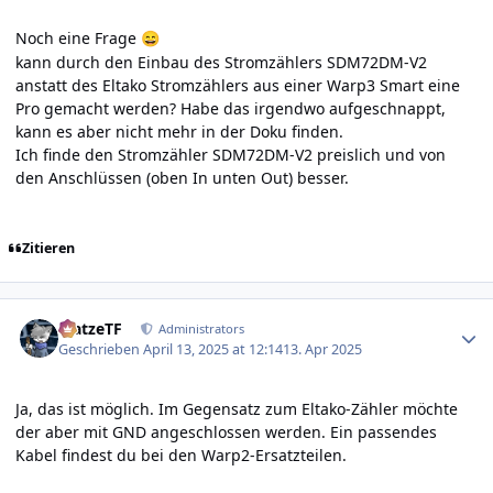
Noch eine Frage
😄
kann durch den Einbau des
Stromzählers SDM72DM-V2
anstatt des Eltako Stromzählers aus einer Warp3 Smart eine
Pro gemacht werden? Habe das irgendwo aufgeschnappt,
kann es aber nicht mehr in der Doku finden.
Ich finde den Stromzähler SDM72DM-V2 preislich und von
den Anschlüssen (oben In unten Out) besser.
Zitieren
Author stats
MatzeTF
Administrators
Geschrieben
April 13, 2025 at 12:14
13. Apr 2025
Ja, das ist möglich. Im Gegensatz zum Eltako-Zähler möchte
der aber mit GND angeschlossen werden. Ein
passendes
Kabel
findest du bei den Warp2-Ersatzteilen.