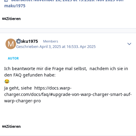
maku1975
Zitieren
Author stats
maku1975
Members
Geschrieben
April 3, 2025 at 16:53
3. Apr 2025
AUTOR
Ich beantworte mir die Frage mal selbst, nachdem ich sie in
den FAQ gefunden habe:
😂
Ja geht, siehe
https://docs.warp-
charger.com/docs/faq/#upgrade-von-warp-charger-smart-auf-
warp-charger-pro
Zitieren