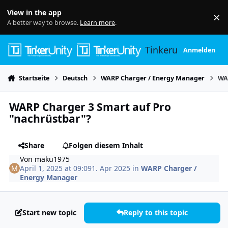
Skip to content
View in the app
×
Di
A better way to browse.
Learn more
.
Tinkerunity
Anmelden
Startseite
Deutsch
WARP Charger / Energy Manager
WA
WARP Charger 3 Smart auf Pro
"nachrüstbar"?
Share
Folgen diesem Inhalt
Von
maku1975
April 1, 2025 at 09:09
1. Apr 2025
in
WARP Charger /
Energy Manager
Start new topic
Reply to this topic