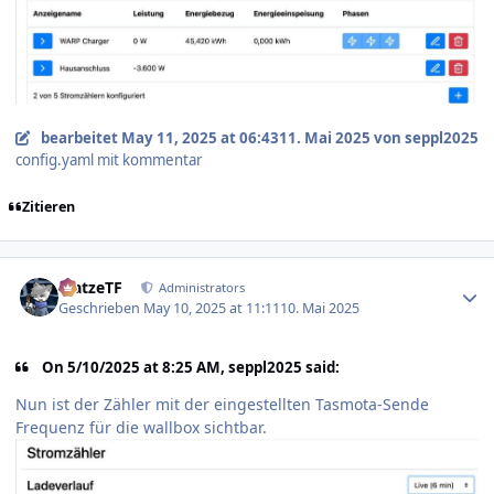
bearbeitet
May 11, 2025 at 06:43
11. Mai 2025
von seppl2025
config.yaml mit kommentar
Zitieren
Author stats
MatzeTF
Administrators
Geschrieben
May 10, 2025 at 11:11
10. Mai 2025
On 5/10/2025 at 8:25 AM, seppl2025 said:
Nun ist der Zähler mit der eingestellten Tasmota-Sende
Frequenz für die wallbox sichtbar.