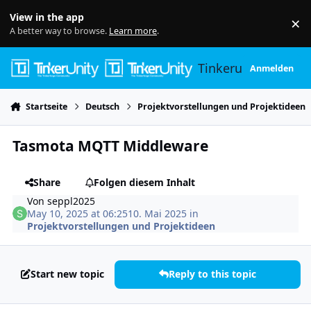
Skip to content
View in the app
×
Di
A better way to browse.
Learn more
.
Tinkerunity
Anmelden
Startseite
Deutsch
Projektvorstellungen und Projektideen
Tasmota MQTT Middleware
Share
Folgen diesem Inhalt
Von
seppl2025
May 10, 2025 at 06:25
10. Mai 2025
in
Projektvorstellungen und Projektideen
Start new topic
Reply to this topic
Author stats