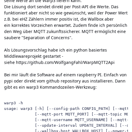
seine Werte an die Warp3 liefern kann.
Die Lösung dort sendet direkt per Post-API die Werte. Das
funktioniert aber nicht so wie gewünscht, weil der Power Wert
z.B. bei eHZ Zählern immer positiv ist, die Wallbox aber
ein korrektes Vorzeichen erwartet. Zudem finde ich persönlich
den Weg über MQTT zukunftssicherer. MQTT ermöglicht eine
saubere "Separation of Concerns".
Als Lösungsvorschlag habe ich ein python basiertes
Middlewareprojekt gestartet -
siehe
https://github.com/WolfgangFahl/WarpMQTT2Api
Bei mir läuft die Software auf einem raspberry PI. Einfach von
pypi oder direkt vom github repository aus installieren. Dann
gibt es ein warp3 Kommandozeilen-Werkzeug:
warp3 -h

usage: warp3 [-h] [--config-path CONFIG_PATH] [--mqtt-
             [--mqtt-port MQTT_PORT] [--mqtt-topic MQTT
             [--mqtt-username MQTT_USERNAME] [--mqtt-p
             [--update-interval UPDATE_INTERVAL] [--dry
             [--wallbox-host WALLBOX_HOST] [--power-tag