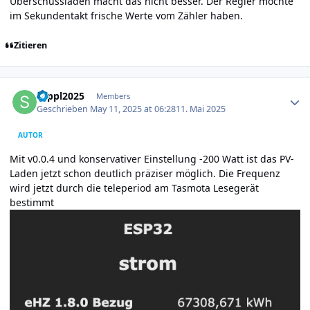
Überschussladen macht das nicht besser. Der Regler möchte
im Sekundentakt frische Werte vom Zähler haben.
Zitieren
Author stats
seppl2025
Members
Geschrieben
May 11, 2025 at 06:28
11. Mai 2025
AUTOR
Mit v0.0.4 und konservativer Einstellung -200 Watt ist das PV-
Laden jetzt schon deutlich präziser möglich. Die Frequenz
wird jetzt durch die teleperiod am Tasmota Lesegerät
bestimmt