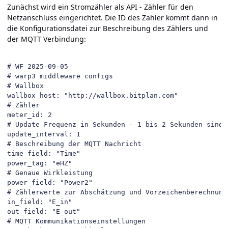
Zunächst wird ein Stromzähler als API - Zähler für den
Netzanschluss eingerichtet. Die ID des Zähler kommt dann in
die Konfigurationsdatei zur Beschreibung des Zählers und
der MQTT Verbindung:
# WF 2025-09-05

# warp3 middleware configs

# Wallbox

wallbox_host: "http://wallbox.bitplan.com"

# Zähler

meter_id: 2

# Update Frequenz in Sekunden - 1 bis 2 Sekunden sind s
update_interval: 1 

# Beschreibung der MQTT Nachricht

time_field: "Time"

power_tag: "eHZ"

# Genaue Wirkleistung

power_field: "Power2"

# Zählerwerte zur Abschätzung und Vorzeichenberechnung

in_field: "E_in"

out_field: "E_out"

# MQTT Kommunikationseinstellungen
