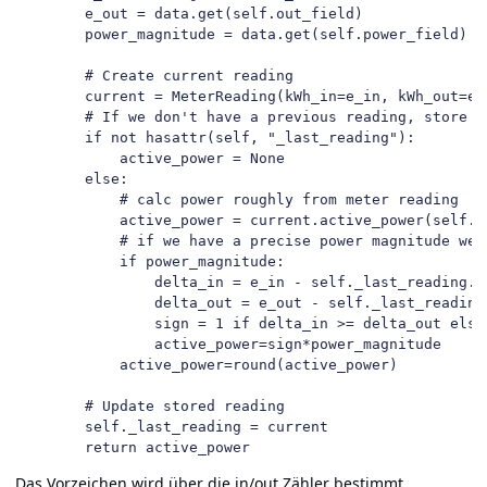
        e_out = data.get(self.out_field)

        power_magnitude = data.get(self.power_field)

        # Create current reading

        current = MeterReading(kWh_in=e_in, kWh_out=e_
        # If we don't have a previous reading, store t
        if not hasattr(self, "_last_reading"):

            active_power = None

        else:

            # calc power roughly from meter reading

            active_power = current.active_power(self._l
            # if we have a precise power magnitude we w
            if power_magnitude:

                delta_in = e_in - self._last_reading.kW
                delta_out = e_out - self._last_reading.
                sign = 1 if delta_in >= delta_out else 
                active_power=sign*power_magnitude

            active_power=round(active_power)

        # Update stored reading

        self._last_reading = current

        return active_power
Das Vorzeichen wird über die in/out Zähler bestimmt.