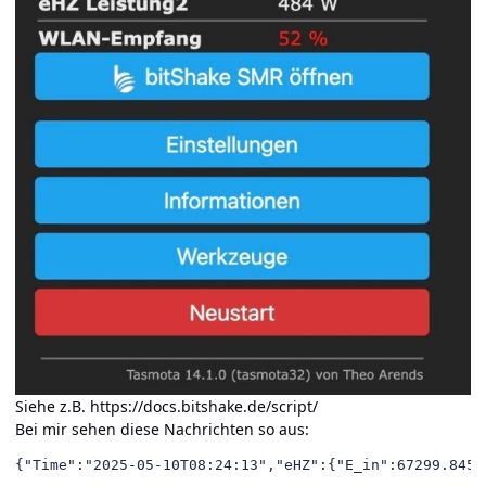
Siehe z.B.
https://docs.bitshake.de/script/
Bei mir sehen diese Nachrichten so aus:
{"Time":"2025-05-10T08:24:13","eHZ":{"E_in":67299.845,