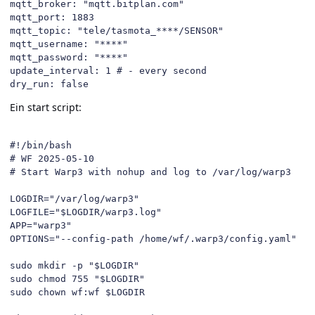
mqtt_broker: "mqtt.bitplan.com"

mqtt_port: 1883

mqtt_topic: "tele/tasmota_****/SENSOR"

mqtt_username: "****"

mqtt_password: "****"

update_interval: 1 # - every second

dry_run: false
Ein start script:
#!/bin/bash

# WF 2025-05-10

# Start Warp3 with nohup and log to /var/log/warp3

LOGDIR="/var/log/warp3"

LOGFILE="$LOGDIR/warp3.log"

APP="warp3"

OPTIONS="--config-path /home/wf/.warp3/config.yaml"

sudo mkdir -p "$LOGDIR"

sudo chmod 755 "$LOGDIR"

sudo chown wf:wf $LOGDIR
