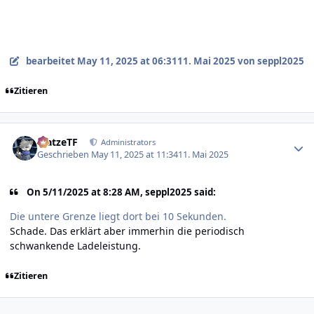
bearbeitet
May 11, 2025 at 06:31
11. Mai 2025
von seppl2025
Zitieren
Author stats
MatzeTF
Administrators
Geschrieben
May 11, 2025 at 11:34
11. Mai 2025
On 5/11/2025 at 8:28 AM, seppl2025 said:
Die untere Grenze liegt dort bei 10 Sekunden.
Schade. Das erklärt aber immerhin die periodisch
schwankende Ladeleistung.
Zitieren