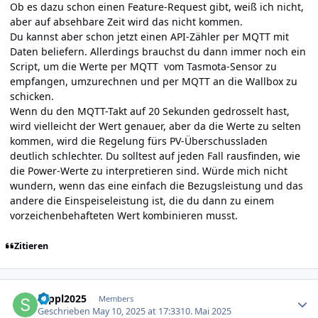
Ob es dazu schon einen Feature-Request gibt, weiß ich nicht,
aber auf absehbare Zeit wird das nicht kommen.
Du kannst aber schon jetzt einen API-Zähler per MQTT mit
Daten beliefern. Allerdings brauchst du dann immer noch ein
Script, um die Werte per MQTT vom Tasmota-Sensor zu
empfangen, umzurechnen und per MQTT an die Wallbox zu
schicken.
Wenn du den MQTT-Takt auf 20 Sekunden gedrosselt hast,
wird vielleicht der Wert genauer, aber da die Werte zu selten
kommen, wird die Regelung fürs PV-Überschussladen
deutlich schlechter. Du solltest auf jeden Fall rausfinden, wie
die Power-Werte zu interpretieren sind. Würde mich nicht
wundern, wenn das eine einfach die Bezugsleistung und das
andere die Einspeiseleistung ist, die du dann zu einem
vorzeichenbehafteten Wert kombinieren musst.
Zitieren
Author stats
seppl2025
Members
Geschrieben
May 10, 2025 at 17:33
10. Mai 2025