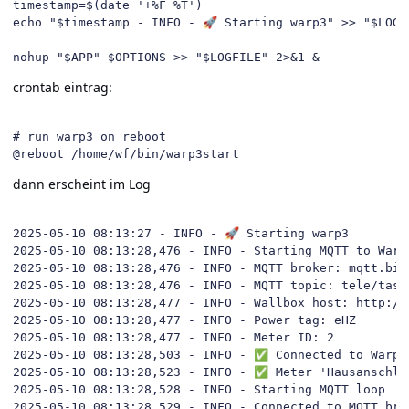
timestamp=$(date '+%F %T')

echo "$timestamp - INFO - 
🚀
 Starting warp3" >> "$LOGFI
nohup "$APP" $OPTIONS >> "$LOGFILE" 2>&1 &
crontab eintrag:
# run warp3 on reboot

@reboot /home/wf/bin/warp3start
dann erscheint im Log
2025-05-10 08:13:27 - INFO - 
🚀
 Starting warp3

2025-05-10 08:13:28,476 - INFO - Starting MQTT to Warp3
2025-05-10 08:13:28,476 - INFO - MQTT broker: mqtt.bitp
2025-05-10 08:13:28,476 - INFO - MQTT topic: tele/tasmo
2025-05-10 08:13:28,477 - INFO - Wallbox host: http://
2025-05-10 08:13:28,477 - INFO - Power tag: eHZ

2025-05-10 08:13:28,477 - INFO - Meter ID: 2

2025-05-10 08:13:28,503 - INFO - 
✅
 Connected to Warp3
2025-05-10 08:13:28,523 - INFO - 
✅
 Meter 'Hausanschlu
2025-05-10 08:13:28,528 - INFO - Starting MQTT loop

2025-05-10 08:13:28,529 - INFO - Connected to MQTT bro