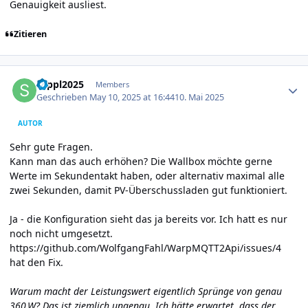
Genauigkeit ausliest.
Zitieren
Author stats
seppl2025
Members
Geschrieben
May 10, 2025 at 16:44
10. Mai 2025
AUTOR
Sehr gute Fragen.
Kann man das auch erhöhen? Die Wallbox möchte gerne
Werte im Sekundentakt haben, oder alternativ maximal alle
zwei Sekunden, damit PV-Überschussladen gut funktioniert.
Ja - die Konfiguration sieht das ja bereits vor. Ich hatt es nur
noch nicht umgesetzt.
https://github.com/WolfgangFahl/WarpMQTT2Api/issues/4
hat den Fix.
Warum macht der Leistungswert eigentlich Sprünge von genau
360 W? Das ist ziemlich ungenau. Ich hätte erwartet, dass der