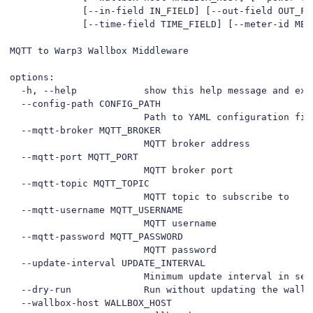
             [--in-field IN_FIELD] [--out-field OUT_FIE
             [--time-field TIME_FIELD] [--meter-id METE
MQTT to Warp3 Wallbox Middleware

options:

  -h, --help            show this help message and exit
  --config-path CONFIG_PATH

                        Path to YAML configuration file
  --mqtt-broker MQTT_BROKER

                        MQTT broker address

  --mqtt-port MQTT_PORT

                        MQTT broker port

  --mqtt-topic MQTT_TOPIC

                        MQTT topic to subscribe to

  --mqtt-username MQTT_USERNAME

                        MQTT username

  --mqtt-password MQTT_PASSWORD

                        MQTT password

  --update-interval UPDATE_INTERVAL

                        Minimum update interval in seco
  --dry-run             Run without updating the wallbo
  --wallbox-host WALLBOX_HOST
