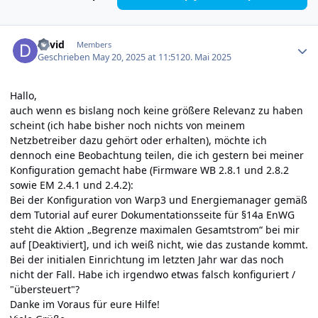
Author stats
david
Members
Geschrieben
May 20, 2025 at 11:51
20. Mai 2025
Hallo,
auch
wenn
es
bislang
noch
keine
größere
Relevanz
zu
haben
scheint (
ich
habe
bisher
noch
nichts
von
meinem
Netzbetreiber
dazu
gehört
oder
erhalten),
möchte
ich
dennoch
eine
Beobachtung
teilen,
die
ich
gestern
bei
meiner
Konfiguration
gemacht
habe (
Firmware
WB
2.8.1
und
2.8.2
sowie
EM
2.4.1
und
2.4.2):
Bei
der
Konfiguration
von
Warp3
und
Energiemanager
gemäß
dem
Tutorial
auf
eurer
Dokumentationsseite
für §
14a
EnWG
steht
die
Aktion „
Begrenze
maximalen
Gesamtstrom“
bei
mir
auf [Deaktiviert]
,
und
ich
weiß
nicht,
wie
das
zustande
kommt.
Bei der initialen Einrichtung im letzten Jahr war das noch
nicht der Fall. Habe ich irgendwo etwas falsch konfiguriert /
"übersteuert"?
Danke
im
Voraus
für
eure
Hilfe!