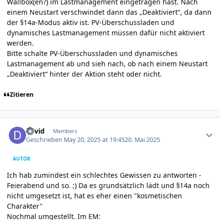
Wallbox(en?) im Lastmanagement eingetragen hast. Nach
einem Neustart verschwindet dann das „Deaktiviert“, da dann
der §14a-Modus aktiv ist. PV-Überschussladen und
dynamisches Lastmanagement müssen dafür nicht aktiviert
werden.
Bitte schalte PV-Überschussladen und dynamisches
Lastmanagement ab und sieh nach, ob nach einem Neustart
„Deaktiviert“ hinter der Aktion steht oder nicht.
Zitieren
Author stats
david
Members
Geschrieben
May 20, 2025 at 19:45
20. Mai 2025
AUTOR
Ich hab zumindest ein schlechtes Gewissen zu antworten -
Feierabend und so. ;) Da es grundsätzlich lädt und §14a noch
nicht umgesetzt ist, hat es eher einen "kosmetischen
Charakter"
Nochmal umgestellt. Im EM: