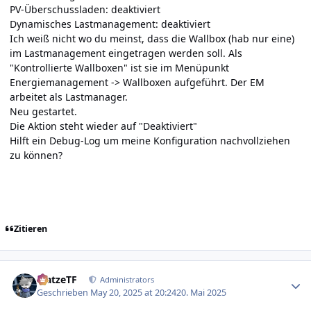
PV-Über­schuss­laden: deaktiviert
Dyna­misches Last­manage­ment: deaktiviert
Ich weiß nicht wo du meinst, dass die Wallbox (hab nur eine)
im Lastmanagement eingetragen werden soll. Als
"Kontrollierte Wallboxen" ist sie im Menüpunkt
Energiemanagement -> Wallboxen aufgeführt. Der EM
arbeitet als Last­manager.
Neu gestartet.
Die Aktion steht wieder auf "Deaktiviert"
Hilft ein Debug-Log um meine Konfiguration nachvollziehen
zu können?
Zitieren
Author stats
MatzeTF
Administrators
Geschrieben
May 20, 2025 at 20:24
20. Mai 2025