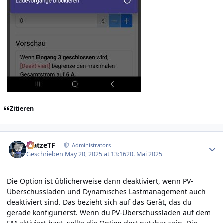
Zitieren
Author stats
MatzeTF
Administrators
Geschrieben
May 20, 2025 at 13:16
20. Mai 2025
Die Option ist üblicherweise dann deaktiviert, wenn PV-
Überschussladen und Dynamisches Lastmanagement auch
deaktiviert sind. Das bezieht sich auf das Gerät, das du
gerade konfigurierst. Wenn du PV-Überschussladen auf dem
EM aktiviert hast, sollte die Option dort nutzbar sein. Die