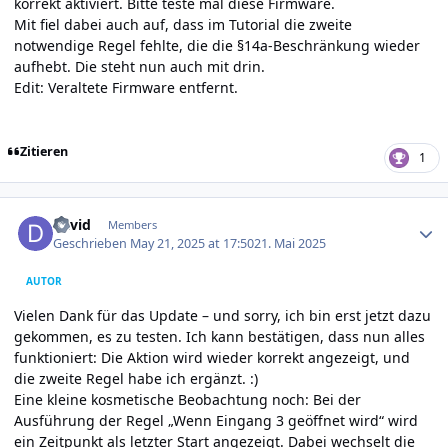
korrekt aktiviert. Bitte teste mal diese Firmware.
Mit fiel dabei auch auf, dass im Tutorial die zweite
notwendige Regel fehlte, die die §14a-Beschränkung wieder
aufhebt. Die steht nun auch mit drin.
Edit: Veraltete Firmware entfernt.
Zitieren
1
Author stats
david
Members
Geschrieben
May 21, 2025 at 17:50
21. Mai 2025
AUTOR
Vielen Dank für das Update – und sorry, ich bin erst jetzt dazu
gekommen, es zu testen. Ich kann bestätigen, dass nun alles
funktioniert: Die Aktion wird wieder korrekt angezeigt, und
die zweite Regel habe ich ergänzt. :)
Eine kleine kosmetische Beobachtung noch: Bei der
Ausführung der Regel „Wenn Eingang 3 geöffnet wird“ wird
ein Zeitpunkt als letzter Start angezeigt. Dabei wechselt die