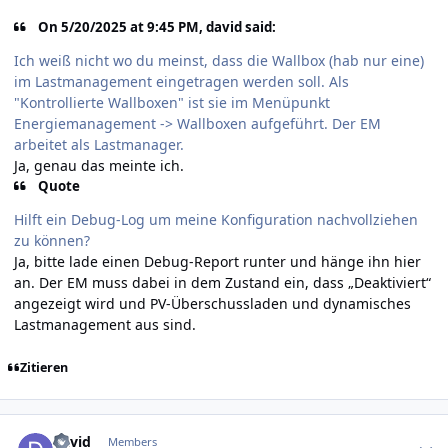
On 5/20/2025 at 9:45 PM, david said:
Ich weiß nicht wo du meinst, dass die Wallbox (hab nur eine)
im Lastmanagement eingetragen werden soll. Als
"Kontrollierte Wallboxen" ist sie im Menüpunkt
Energiemanagement -> Wallboxen aufgeführt. Der EM
arbeitet als Last­manager.
Ja, genau das meinte ich.
Quote
Hilft ein Debug-Log um meine Konfiguration nachvollziehen
zu können?
Ja, bitte lade einen Debug-Report runter und hänge ihn hier
an. Der EM muss dabei in dem Zustand ein, dass „Deaktiviert“
angezeigt wird und PV-Überschussladen und dynamisches
Lastmanagement aus sind.
Zitieren
Author stats
david
Members