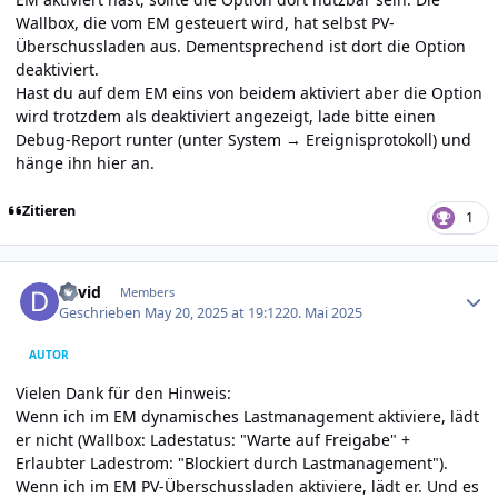
Wallbox, die vom EM gesteuert wird, hat selbst PV-
Überschussladen aus. Dementsprechend ist dort die Option
deaktiviert.
Hast du auf dem EM eins von beidem aktiviert aber die Option
wird trotzdem als deaktiviert angezeigt, lade bitte einen
Debug-Report runter (unter System → Ereignisprotokoll) und
hänge ihn hier an.
Zitieren
1
Author stats
david
Members
Geschrieben
May 20, 2025 at 19:12
20. Mai 2025
AUTOR
Vielen Dank für den Hinweis:
Wenn ich im EM dynamisches Lastmanagement aktiviere, lädt
er nicht (Wallbox:
Lade­status: "
Warte auf Freigabe" +
Erlaubter Ladestrom:
"Blockiert durch Last­manage­ment").
Wenn ich im EM PV-Über­schuss­laden aktiviere, lädt er. Und es