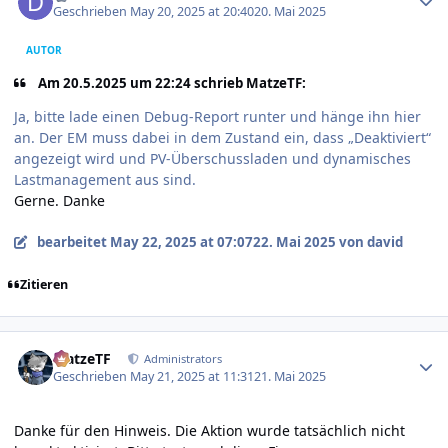
Geschrieben
May 20, 2025 at 20:40
20. Mai 2025
AUTOR
Am 20.5.2025 um 22:24 schrieb MatzeTF:
Ja, bitte lade einen Debug-Report runter und hänge ihn hier
an. Der EM muss dabei in dem Zustand ein, dass „Deaktiviert“
angezeigt wird und PV-Überschussladen und dynamisches
Lastmanagement aus sind.
Gerne. Danke
bearbeitet
May 22, 2025 at 07:07
22. Mai 2025
von david
Zitieren
Author stats
MatzeTF
Administrators
Geschrieben
May 21, 2025 at 11:31
21. Mai 2025
Danke für den Hinweis. Die Aktion wurde tatsächlich nicht