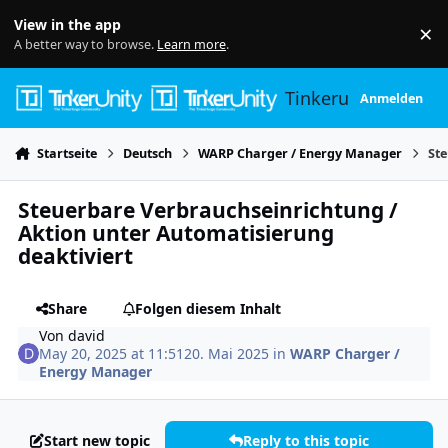
Skip to content
View in the app
×
Di
A better way to browse.
Learn more
.
Tinkerunity
Anmelden
Startseite
Deutsch
WARP Charger / Energy Manager
Ste
Steuerbare Verbrauchseinrichtung /
Aktion unter Automatisierung
deaktiviert
Share
Folgen diesem Inhalt
Von
david
May 20, 2025 at 11:51
20. Mai 2025
in
WARP Charger /
Energy Manager
Start new topic
Reply to this topic